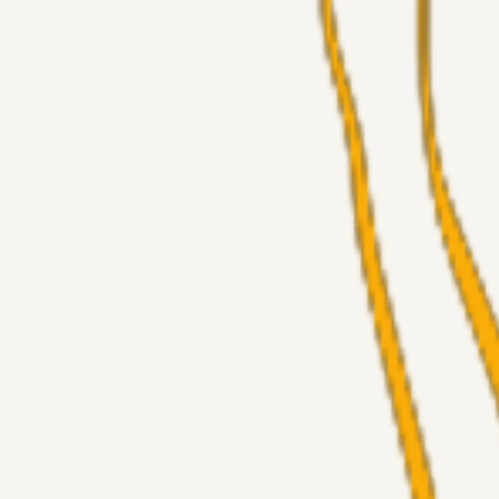
Superliga-truppen
GulBlaaPuls
05. aug. 2026
Kommer Jobbe hjem?
Masterclass
Sinbad
05. aug. 2026
Brøndby-TV og u-19
Alt det andet
LJS
04. aug. 2026
5. Forudsigelser op til Horsens kampen.
Fans
RasmusStephansen
04. aug. 2026
Nørgaards Lever Hug, Skaktræk Mod En Utålmodig Ejerk
Fans
RasmusStephansen
04. aug. 2026
Har GFH løsnet grebet...?
Superliga-truppen
Thomcat
04. aug. 2026