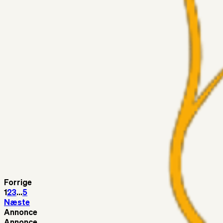
Medie: Tahirovic til Celtic for samlet 6 mio Euro
Superliga-truppen
Taktikeren
03. aug. 2026
Kunne Sami Jalal være den næste offensive brik? 🤔💛💙
Superliga-truppen
SKJ6986
03. aug. 2026
Lindstrøm
Superliga-truppen
RasmusStephansen
03. aug. 2026
Olti Hyseni, Bliver Brøndbys Største Salg Nogensinde…..!!!
Fans
Stelil
02. aug. 2026
Sydsiden mid Viborg
Forrige
1
2
3
...
5
Næste
Annonce
Annonce