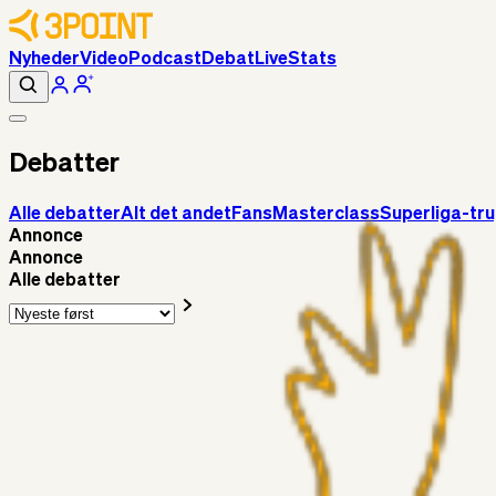
Nyheder
Video
Podcast
Debat
Live
Stats
Debatter
Alle debatter
Alt det andet
Fans
Masterclass
Superliga-tr
Annonce
Annonce
Alle debatter
Fans
Chrisdinho88
18 timer siden
Horsens - Brøndby billet
Alt det andet
Chrisdinho88
05. aug. 2026
Bange anelser