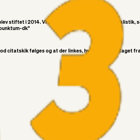
v stiftet i 2014. Vi ønsker at bringe objektiv journalistik, 
t-punktum-dk"
citatskik følges og at der linkes, hvor citatet er taget fra. 