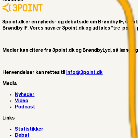
3point.dk er en nyheds- og debatside om Brøndby IF, som ble
Brøndby IF. Vores navn er 3point.dk og udtales "tre-poin
Medier kan citere fra 3point.dk og BrøndbyLyd, så længe god 
Henvendelser kan rettes til
info@3point.dk
Media
Nyheder
Video
Podcast
Links
Statistikker
Debat