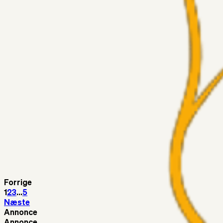
Nørgaards Lever Hug, Skaktræk Mod En Utålmodig Ejerk
Fans
RasmusStephansen
04. aug. 2026
Har GFH løsnet grebet...?
Superliga-truppen
Thomcat
04. aug. 2026
Medie: Tahirovic til Celtic for samlet 6 mio Euro
Superliga-truppen
Taktikeren
03. aug. 2026
Kunne Sami Jalal være den næste offensive brik? 🤔💛💙
Superliga-truppen
SKJ6986
03. aug. 2026
Lindstrøm
Forrige
1
2
3
...
5
Næste
Annonce
Annonce