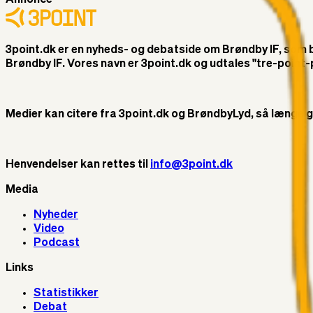
3point.dk er en nyheds- og debatside om Brøndby IF, som ble
Brøndby IF. Vores navn er 3point.dk og udtales "tre-poin
Medier kan citere fra 3point.dk og BrøndbyLyd, så længe god 
Henvendelser kan rettes til
info@3point.dk
Media
Nyheder
Video
Podcast
Links
Statistikker
Debat