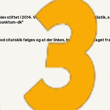
v stiftet i 2014. Vi ønsker at bringe objektiv journalistik, 
t-punktum-dk"
citatskik følges og at der linkes, hvor citatet er taget fra. 