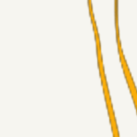
Fans
Chrisdinho88
06. aug. 2026
Horsens - Brøndby billet
Alt det andet
Chrisdinho88
05. aug. 2026
Bange anelser
Superliga-truppen
GulBlaaPuls
05. aug. 2026
Kommer Jobbe hjem?
Masterclass
Sinbad
05. aug. 2026
Brøndby-TV og u-19
Alt det andet
LJS
04. aug. 2026
5. Forudsigelser op til Horsens kampen.
Fans
RasmusStephansen
04. aug. 2026