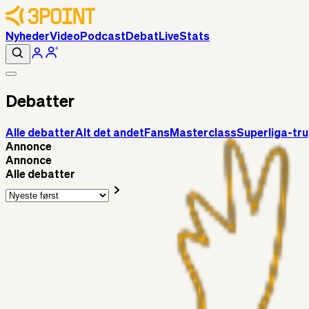
Nyheder
Video
Podcast
Debat
Live
Stats
Debatter
Alle debatter
Alt det andet
Fans
Masterclass
Superliga-tr
Annonce
Annonce
Alle debatter
Superliga-truppen
Sorteslyngel
3 timer siden
Så gælder det Horsens
Alt det andet
3Point_Udviklere
12 timer siden
3Point hjemmeside opdateringer - August