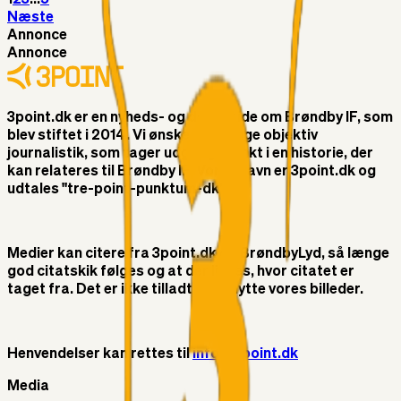
Næste
Annonce
Annonce
3point.dk er en nyheds- og debatside om Brøndby IF, som
blev stiftet i 2014. Vi ønsker at bringe objektiv
journalistik, som tager udgangspunkt i en historie, der
kan relateres til Brøndby IF. Vores navn er 3point.dk og
udtales "tre-point-punktum-dk"
Medier kan citere fra 3point.dk og BrøndbyLyd, så længe
god citatskik følges og at der linkes, hvor citatet er
taget fra. Det er ikke tilladt at benytte vores billeder.
Henvendelser kan rettes til
info@3point.dk
Media