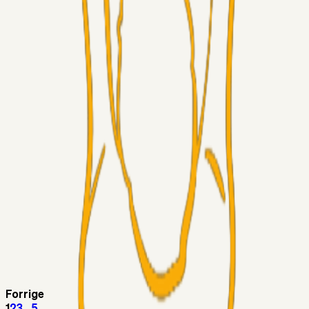
Fans
RasmusStephansen
04. aug. 2026
Har GFH løsnet grebet...?
Superliga-truppen
Thomcat
04. aug. 2026
Medie: Tahirovic til Celtic for samlet 6 mio Euro
Superliga-truppen
Taktikeren
03. aug. 2026
Kunne Sami Jalal være den næste offensive brik? 🤔💛💙
Superliga-truppen
SKJ6986
03. aug. 2026
Lindstrøm
Superliga-truppen
RasmusStephansen
03. aug. 2026
Olti Hyseni, Bliver Brøndbys Største Salg
Nogensinde…..!!!
Forrige
1
2
3
...
5