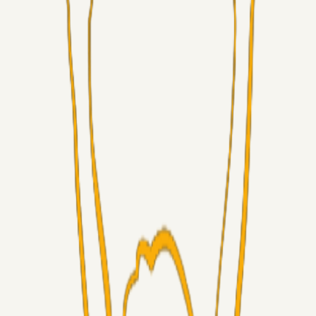
Alt det andet
Chrisdinho88
05. aug. 2026
Bange anelser
Superliga-truppen
GulBlaaPuls
05. aug. 2026
Kommer Jobbe hjem?
Masterclass
Sinbad
05. aug. 2026
Brøndby-TV og u-19
Alt det andet
LJS
04. aug. 2026
5. Forudsigelser op til Horsens kampen.
Fans
RasmusStephansen
04. aug. 2026
Nørgaards Lever Hug, Skaktræk Mod En Utålmodig
Ejerkreds