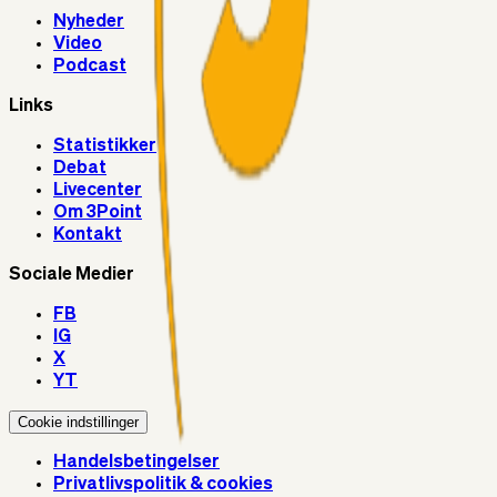
Nyheder
Video
Podcast
Links
Statistikker
Debat
Livecenter
Om 3Point
Kontakt
Sociale Medier
FB
IG
X
YT
Cookie indstillinger
Handelsbetingelser
Privatlivspolitik & cookies