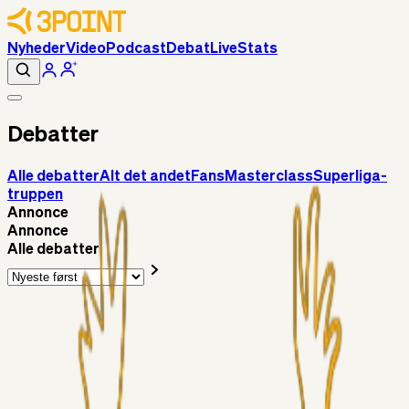
Nyheder
Video
Podcast
Debat
Live
Stats
Debatter
Alle debatter
Alt det andet
Fans
Masterclass
Superliga-
truppen
Annonce
Annonce
Alle debatter
Alt det andet
3Point_Udviklere
7 timer siden
3Point hjemmeside opdateringer - August
Fans
Chrisdinho88
06. aug. 2026
Horsens - Brøndby billet