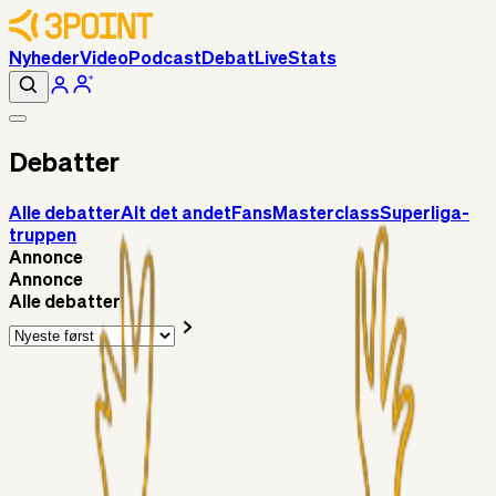
Nyheder
Video
Podcast
Debat
Live
Stats
Debatter
Alle debatter
Alt det andet
Fans
Masterclass
Superliga-
truppen
Annonce
Annonce
Alle debatter
Fans
Chrisdinho88
06. aug. 2026
Horsens - Brøndby billet
Alt det andet
Chrisdinho88
05. aug. 2026
Bange anelser