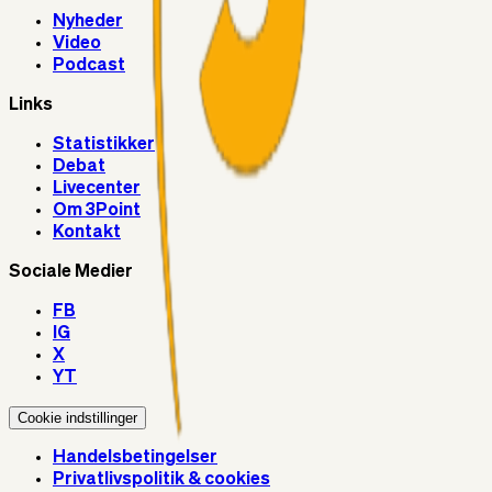
Nyheder
Video
Podcast
Links
Statistikker
Debat
Livecenter
Om 3Point
Kontakt
Sociale Medier
FB
IG
X
YT
Cookie indstillinger
Handelsbetingelser
Privatlivspolitik & cookies