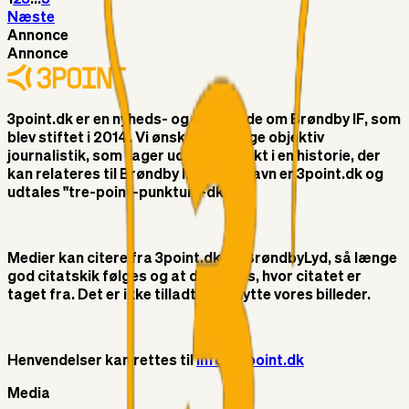
Næste
Annonce
Annonce
3point.dk er en nyheds- og debatside om Brøndby IF, som
blev stiftet i 2014. Vi ønsker at bringe objektiv
journalistik, som tager udgangspunkt i en historie, der
kan relateres til Brøndby IF. Vores navn er 3point.dk og
udtales "tre-point-punktum-dk"
Medier kan citere fra 3point.dk og BrøndbyLyd, så længe
god citatskik følges og at der linkes, hvor citatet er
taget fra. Det er ikke tilladt at benytte vores billeder.
Henvendelser kan rettes til
info@3point.dk
Media