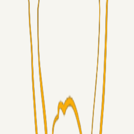
Superliga-truppen
GulBlaaPuls
05. aug. 2026
Kommer Jobbe hjem?
Masterclass
Sinbad
05. aug. 2026
Brøndby-TV og u-19
Alt det andet
LJS
04. aug. 2026
5. Forudsigelser op til Horsens kampen.
Fans
RasmusStephansen
04. aug. 2026
Nørgaards Lever Hug, Skaktræk Mod En Utålmodig
Ejerkreds
Fans
RasmusStephansen
04. aug. 2026
Har GFH løsnet grebet...?