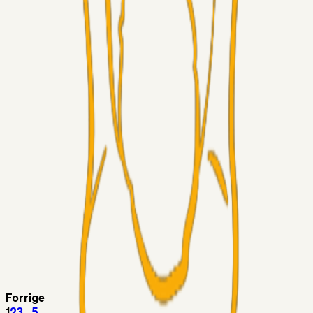
Superliga-truppen
Thomcat
04. aug. 2026
Medie: Tahirovic til Celtic for samlet 6 mio Euro
Superliga-truppen
Taktikeren
03. aug. 2026
Kunne Sami Jalal være den næste offensive brik? 🤔💛💙
Superliga-truppen
SKJ6986
03. aug. 2026
Lindstrøm
Superliga-truppen
RasmusStephansen
03. aug. 2026
Olti Hyseni, Bliver Brøndbys Største Salg
Nogensinde…..!!!
Fans
Stelil
02. aug. 2026
Sydsiden mid Viborg
Forrige
1
2
3
...
5