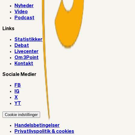
Nyheder
Video
Podcast
Links
Statistikker
Debat
Livecenter
Om 3Point
Kontakt
Sociale Medier
FB
IG
X
YT
Cookie indstillinger
Handelsbetingelser
Privatlivspolitik & cookies