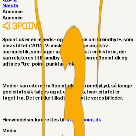
Næste
Annonce
Annonce
3point.dk er en nyheds- og debatside om Brøndby IF, som
blev stiftet i 2014. Vi ønsker at bringe objektiv
journalistik, som tager udgangspunkt i en historie, der
kan relateres til Brøndby IF. Vores navn er 3point.dk og
udtales "tre-point-punktum-dk"
Medier kan citere fra 3point.dk og BrøndbyLyd, så længe
god citatskik følges og at der linkes, hvor citatet er
taget fra. Det er ikke tilladt at benytte vores billeder.
Henvendelser kan rettes til
info@3point.dk
Media