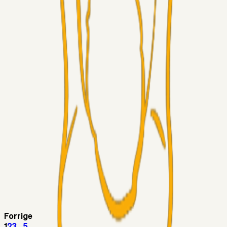
Fans
RasmusStephansen
04. aug. 2026
Har GFH løsnet grebet...?
Superliga-truppen
Thomcat
04. aug. 2026
Medie: Tahirovic til Celtic for samlet 6 mio Euro
Superliga-truppen
Taktikeren
03. aug. 2026
Kunne Sami Jalal være den næste offensive brik? 🤔💛💙
Superliga-truppen
SKJ6986
03. aug. 2026
Lindstrøm
Superliga-truppen
RasmusStephansen
03. aug. 2026
Olti Hyseni, Bliver Brøndbys Største Salg
Nogensinde…..!!!
Forrige
1
2
3
...
5