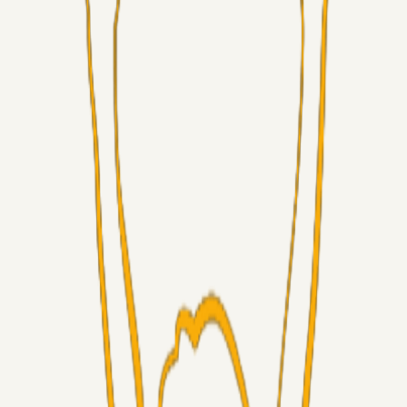
Alt det andet
Chrisdinho88
05. aug. 2026
Bange anelser
Superliga-truppen
GulBlaaPuls
05. aug. 2026
Kommer Jobbe hjem?
Masterclass
Sinbad
05. aug. 2026
Brøndby-TV og u-19
Alt det andet
LJS
04. aug. 2026
5. Forudsigelser op til Horsens kampen.
Fans
RasmusStephansen
04. aug. 2026
Nørgaards Lever Hug, Skaktræk Mod En Utålmodig
Ejerkreds