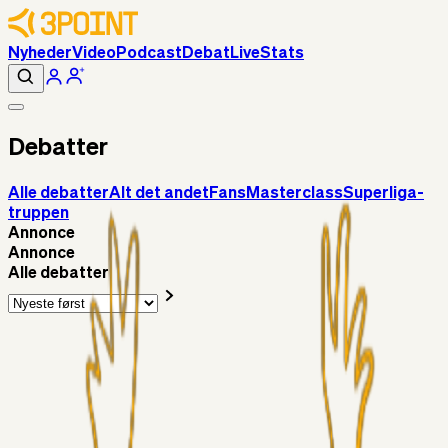
Nyheder
Video
Podcast
Debat
Live
Stats
Debatter
Alle debatter
Alt det andet
Fans
Masterclass
Superliga-
truppen
Annonce
Annonce
Alle debatter
Alt det andet
3Point_Udviklere
6 timer siden
3Point hjemmeside opdateringer - August
Fans
Chrisdinho88
06. aug. 2026
Horsens - Brøndby billet