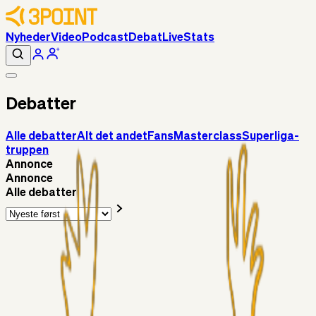
Nyheder
Video
Podcast
Debat
Live
Stats
Debatter
Alle debatter
Alt det andet
Fans
Masterclass
Superliga-
truppen
Annonce
Annonce
Alle debatter
Fans
Chrisdinho88
06. aug. 2026
Horsens - Brøndby billet
Alt det andet
Chrisdinho88
05. aug. 2026
Bange anelser