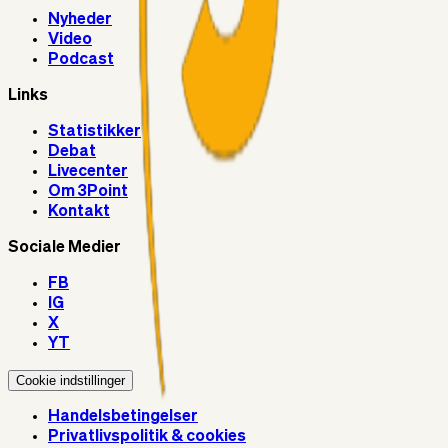
Nyheder
Video
Podcast
Links
Statistikker
Debat
Livecenter
Om 3Point
Kontakt
Sociale Medier
FB
IG
X
YT
Cookie indstillinger
Handelsbetingelser
Privatlivspolitik & cookies