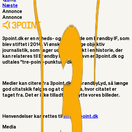
Næste
Annonce
Annonce
3point.dk er en nyheds- og debatside om Brøndby IF, som
blev stiftet i 2014. Vi ønsker at bringe objektiv
journalistik, som tager udgangspunkt i en historie, der
kan relateres til Brøndby IF. Vores navn er 3point.dk og
udtales "tre-point-punktum-dk"
Medier kan citere fra 3point.dk og BrøndbyLyd, så længe
god citatskik følges og at der linkes, hvor citatet er
taget fra. Det er ikke tilladt at benytte vores billeder.
Henvendelser kan rettes til
info@3point.dk
Media