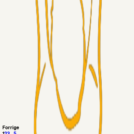
Superliga-truppen
Thomcat
04. aug. 2026
Medie: Tahirovic til Celtic for samlet 6 mio Euro
Superliga-truppen
Taktikeren
03. aug. 2026
Kunne Sami Jalal være den næste offensive brik? 🤔💛💙
Superliga-truppen
SKJ6986
03. aug. 2026
Lindstrøm
Superliga-truppen
RasmusStephansen
03. aug. 2026
Olti Hyseni, Bliver Brøndbys Største Salg
Nogensinde…..!!!
Fans
Stelil
02. aug. 2026
Sydsiden mid Viborg
Forrige
1
2
3
...
5