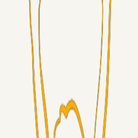
Superliga-truppen
GulBlaaPuls
05. aug. 2026
Kommer Jobbe hjem?
Masterclass
Sinbad
05. aug. 2026
Brøndby-TV og u-19
Alt det andet
LJS
04. aug. 2026
5. Forudsigelser op til Horsens kampen.
Fans
RasmusStephansen
04. aug. 2026
Nørgaards Lever Hug, Skaktræk Mod En Utålmodig
Ejerkreds
Fans
RasmusStephansen
04. aug. 2026
Har GFH løsnet grebet...?