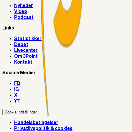
Nyheder
Video
Podcast
Links
Statistikker
Debat
Livecenter
Om 3Point
Kontakt
Sociale Medier
FB
IG
X
YT
Cookie indstillinger
Handelsbetingelser
Privatlivspolitik & cookies