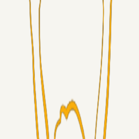
Superliga-truppen
GulBlaaPuls
05. aug. 2026
Kommer Jobbe hjem?
Masterclass
Sinbad
05. aug. 2026
Brøndby-TV og u-19
Alt det andet
LJS
04. aug. 2026
5. Forudsigelser op til Horsens kampen.
Fans
RasmusStephansen
04. aug. 2026
Nørgaards Lever Hug, Skaktræk Mod En Utålmodig
Ejerkreds
Fans
RasmusStephansen
04. aug. 2026
Har GFH løsnet grebet...?