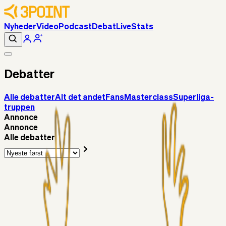
Nyheder
Video
Podcast
Debat
Live
Stats
Debatter
Alle debatter
Alt det andet
Fans
Masterclass
Superliga-
truppen
Annonce
Annonce
Alle debatter
Fans
Chrisdinho88
23 timer siden
Horsens - Brøndby billet
Alt det andet
Chrisdinho88
05. aug. 2026
Bange anelser