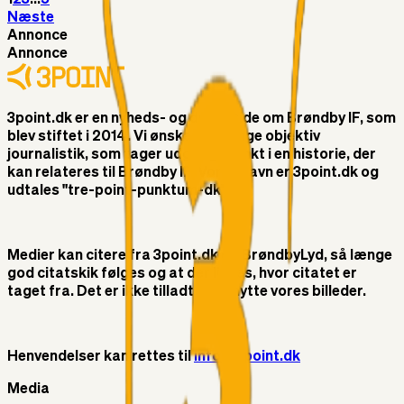
Næste
Annonce
Annonce
3point.dk er en nyheds- og debatside om Brøndby IF, som
blev stiftet i 2014. Vi ønsker at bringe objektiv
journalistik, som tager udgangspunkt i en historie, der
kan relateres til Brøndby IF. Vores navn er 3point.dk og
udtales "tre-point-punktum-dk"
Medier kan citere fra 3point.dk og BrøndbyLyd, så længe
god citatskik følges og at der linkes, hvor citatet er
taget fra. Det er ikke tilladt at benytte vores billeder.
Henvendelser kan rettes til
info@3point.dk
Media