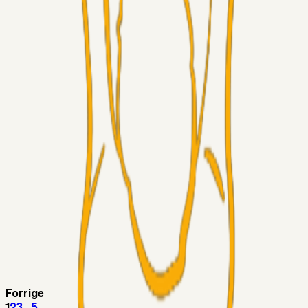
Superliga-truppen
Thomcat
04. aug. 2026
Medie: Tahirovic til Celtic for samlet 6 mio Euro
Superliga-truppen
Taktikeren
03. aug. 2026
Kunne Sami Jalal være den næste offensive brik? 🤔💛💙
Superliga-truppen
SKJ6986
03. aug. 2026
Lindstrøm
Superliga-truppen
RasmusStephansen
03. aug. 2026
Olti Hyseni, Bliver Brøndbys Største Salg
Nogensinde…..!!!
Fans
Stelil
02. aug. 2026
Sydsiden mid Viborg
Forrige
1
2
3
...
5