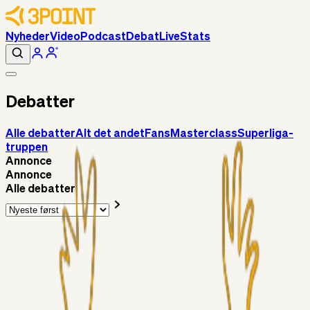
Nyheder
Video
Podcast
Debat
Live
Stats
Debatter
Alle debatter
Alt det andet
Fans
Masterclass
Superliga-
truppen
Annonce
Annonce
Alle debatter
Fans
Chrisdinho88
06. aug. 2026
Horsens - Brøndby billet
Alt det andet
Chrisdinho88
05. aug. 2026
Bange anelser