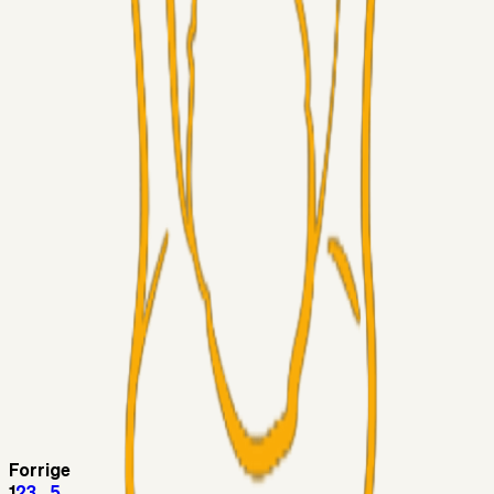
Superliga-truppen
Thomcat
04. aug. 2026
Medie: Tahirovic til Celtic for samlet 6 mio Euro
Superliga-truppen
Taktikeren
03. aug. 2026
Kunne Sami Jalal være den næste offensive brik? 🤔💛💙
Superliga-truppen
SKJ6986
03. aug. 2026
Lindstrøm
Superliga-truppen
RasmusStephansen
03. aug. 2026
Olti Hyseni, Bliver Brøndbys Største Salg
Nogensinde…..!!!
Fans
Stelil
02. aug. 2026
Sydsiden mid Viborg
Forrige
1
2
3
...
5