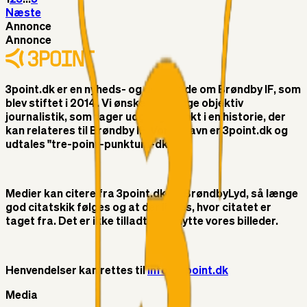
Næste
Annonce
Annonce
3point.dk er en nyheds- og debatside om Brøndby IF, som
blev stiftet i 2014. Vi ønsker at bringe objektiv
journalistik, som tager udgangspunkt i en historie, der
kan relateres til Brøndby IF. Vores navn er 3point.dk og
udtales "tre-point-punktum-dk"
Medier kan citere fra 3point.dk og BrøndbyLyd, så længe
god citatskik følges og at der linkes, hvor citatet er
taget fra. Det er ikke tilladt at benytte vores billeder.
Henvendelser kan rettes til
info@3point.dk
Media