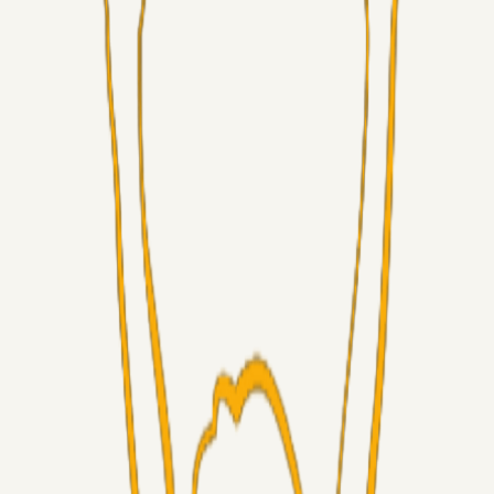
Superliga-truppen
GulBlaaPuls
05. aug. 2026
Kommer Jobbe hjem?
Masterclass
Sinbad
05. aug. 2026
Brøndby-TV og u-19
Alt det andet
LJS
04. aug. 2026
5. Forudsigelser op til Horsens kampen.
Fans
RasmusStephansen
04. aug. 2026
Nørgaards Lever Hug, Skaktræk Mod En Utålmodig
Ejerkreds
Fans
RasmusStephansen
04. aug. 2026
Har GFH løsnet grebet...?