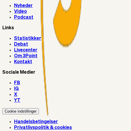
Nyheder
Video
Podcast
Links
Statistikker
Debat
Livecenter
Om 3Point
Kontakt
Sociale Medier
FB
IG
X
YT
Cookie indstillinger
Handelsbetingelser
Privatlivspolitik & cookies