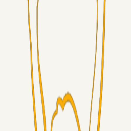
Alt det andet
3Point_Udviklere
20 timer siden
3Point hjemmeside opdateringer - August
Fans
Chrisdinho88
06. aug. 2026
Horsens - Brøndby billet
Alt det andet
Chrisdinho88
05. aug. 2026
Bange anelser
Superliga-truppen
GulBlaaPuls
05. aug. 2026
Kommer Jobbe hjem?
Masterclass
Sinbad
05. aug. 2026
Brøndby-TV og u-19
Alt det andet