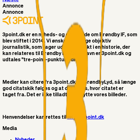
Annonce
Annonce
3point.dk er en nyheds- og debatside om Brøndby IF, som
blev stiftet i 2014. Vi ønsker at bringe objektiv
journalistik, som tager udgangspunkt i en historie, der
kan relateres til Brøndby IF. Vores navn er 3point.dk og
udtales "tre-point-punktum-dk"
Medier kan citere fra 3point.dk og BrøndbyLyd, så længe
god citatskik følges og at der linkes, hvor citatet er
taget fra. Det er ikke tilladt at benytte vores billeder.
Henvendelser kan rettes til
info@3point.dk
Media
Nyheder