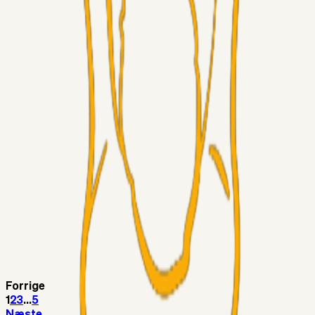
LJS
04. aug. 2026
5. Forudsigelser op til Horsens kampen.
Fans
RasmusStephansen
04. aug. 2026
Nørgaards Lever Hug, Skaktræk Mod En Utålmodig
Ejerkreds
Fans
RasmusStephansen
04. aug. 2026
Har GFH løsnet grebet...?
Superliga-truppen
Thomcat
04. aug. 2026
Medie: Tahirovic til Celtic for samlet 6 mio Euro
Superliga-truppen
Taktikeren
03. aug. 2026
Kunne Sami Jalal være den næste offensive brik? 🤔💛💙
Forrige
1
2
3
...
5
Næste