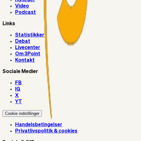
Video
Podcast
Links
Statistikker
Debat
Livecenter
Om 3Point
Kontakt
Sociale Medier
FB
IG
X
YT
Cookie indstillinger
Handelsbetingelser
Privatlivspolitik & cookies