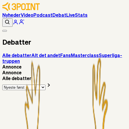
Nyheder
Video
Podcast
Debat
Live
Stats
Debatter
Alle debatter
Alt det andet
Fans
Masterclass
Superliga-
truppen
Annonce
Annonce
Alle debatter
Alt det andet
RasmusStephansen
2 timer siden
Brøndby´s Nye Hold – Oprustningen Er Markant……!
Superliga-truppen
Sorteslyngel
12 timer siden
Så gælder det Horsens