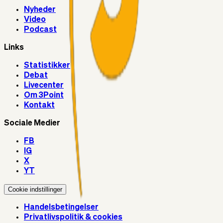
Nyheder
Video
Podcast
Links
Statistikker
Debat
Livecenter
Om 3Point
Kontakt
Sociale Medier
FB
IG
X
YT
Cookie indstillinger
Handelsbetingelser
Privatlivspolitik & cookies