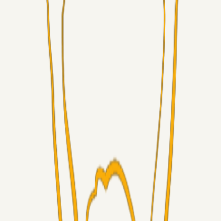
Masterclass
Sinbad
21 timer siden
Brøndby-TV og u-19
Alt det andet
LJS
04. aug. 2026
5. Forudsigelser op til Horsens kampen.
Fans
RasmusStephansen
04. aug. 2026
Nørgaards Lever Hug, Skaktræk Mod En Utålmodig
Ejerkreds
Fans
RasmusStephansen
04. aug. 2026
Har GFH løsnet grebet...?
Superliga-truppen
Thomcat
04. aug. 2026
Medie: Tahirovic til Celtic for samlet 6 mio Euro