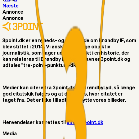
Næste
Annonce
Annonce
3point.dk er en nyheds- og debatside om Brøndby IF, som
blev stiftet i 2014. Vi ønsker at bringe objektiv
journalistik, som tager udgangspunkt i en historie, der
kan relateres til Brøndby IF. Vores navn er 3point.dk og
udtales "tre-point-punktum-dk"
Medier kan citere fra 3point.dk og BrøndbyLyd, så længe
god citatskik følges og at der linkes, hvor citatet er
taget fra. Det er ikke tilladt at benytte vores billeder.
Henvendelser kan rettes til
info@3point.dk
Media