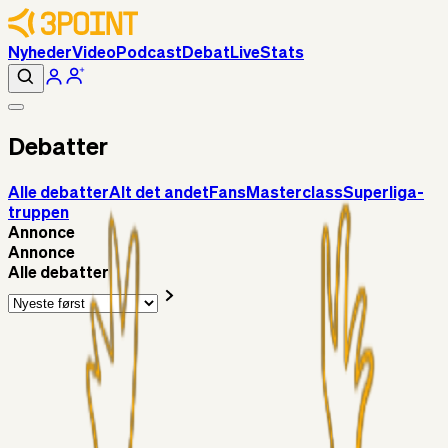
Nyheder
Video
Podcast
Debat
Live
Stats
Debatter
Alle debatter
Alt det andet
Fans
Masterclass
Superliga-
truppen
Annonce
Annonce
Alle debatter
Alt det andet
Chrisdinho88
9 timer siden
Bange anelser
Superliga-truppen
GulBlaaPuls
12 timer siden
Kommer Jobbe hjem?