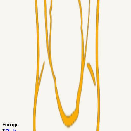
Superliga-truppen
Taktikeren
03. aug. 2026
Kunne Sami Jalal være den næste offensive brik? 🤔💛💙
Superliga-truppen
SKJ6986
03. aug. 2026
Lindstrøm
Superliga-truppen
RasmusStephansen
03. aug. 2026
Olti Hyseni, Bliver Brøndbys Største Salg
Nogensinde…..!!!
Fans
Stelil
02. aug. 2026
Sydsiden mid Viborg
Superliga-truppen
Helvede_I_Nord
02. aug. 2026
Hvorfor ikke?
Forrige
1
2
3
...
5