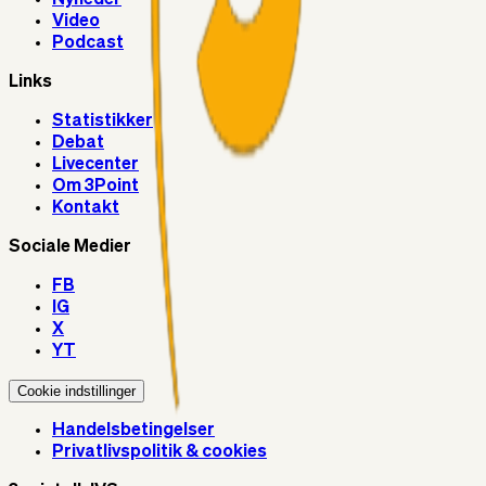
Video
Podcast
Links
Statistikker
Debat
Livecenter
Om 3Point
Kontakt
Sociale Medier
FB
IG
X
YT
Cookie indstillinger
Handelsbetingelser
Privatlivspolitik & cookies