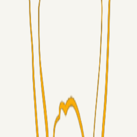
Superliga-truppen
Sorteslyngel
07. aug. 2026
Så gælder det Horsens
Alt det andet
3Point_Udviklere
07. aug. 2026
3Point hjemmeside opdateringer - August
Fans
Chrisdinho88
06. aug. 2026
Horsens - Brøndby billet
Alt det andet
Chrisdinho88
05. aug. 2026
Bange anelser
Superliga-truppen
GulBlaaPuls
05. aug. 2026
Kommer Jobbe hjem?
Masterclass