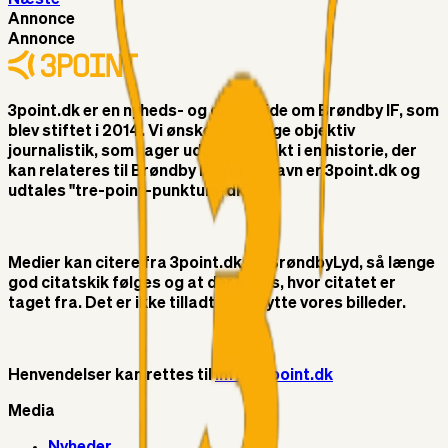
Annonce
Annonce
3point.dk er en nyheds- og debatside om Brøndby IF, som
blev stiftet i 2014. Vi ønsker at bringe objektiv
journalistik, som tager udgangspunkt i en historie, der
kan relateres til Brøndby IF. Vores navn er 3point.dk og
udtales "tre-point-punktum-dk"
Medier kan citere fra 3point.dk og BrøndbyLyd, så længe
god citatskik følges og at der linkes, hvor citatet er
taget fra. Det er ikke tilladt at benytte vores billeder.
Henvendelser kan rettes til
info@3point.dk
Media
Nyheder