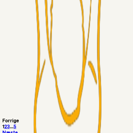
Sinbad
05. aug. 2026
Brøndby-TV og u-19
Alt det andet
LJS
04. aug. 2026
5. Forudsigelser op til Horsens kampen.
Fans
RasmusStephansen
04. aug. 2026
Nørgaards Lever Hug, Skaktræk Mod En Utålmodig
Ejerkreds
Fans
RasmusStephansen
04. aug. 2026
Har GFH løsnet grebet...?
Superliga-truppen
Thomcat
04. aug. 2026
Medie: Tahirovic til Celtic for samlet 6 mio Euro
Forrige
1
2
3
...
5
Næste