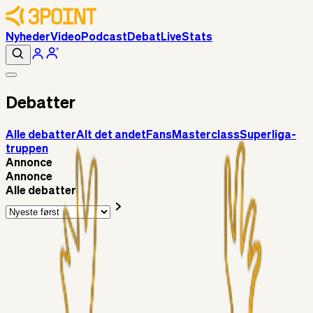
Nyheder
Video
Podcast
Debat
Live
Stats
Debatter
Alle debatter
Alt det andet
Fans
Masterclass
Superliga-
truppen
Annonce
Annonce
Alle debatter
Superliga-truppen
Chrisdinho88
8 timer siden
Frederik Alves
Alt det andet
RasmusStephansen
08. aug. 2026
Brøndby´s Nye Hold – Oprustningen Er Markant……!