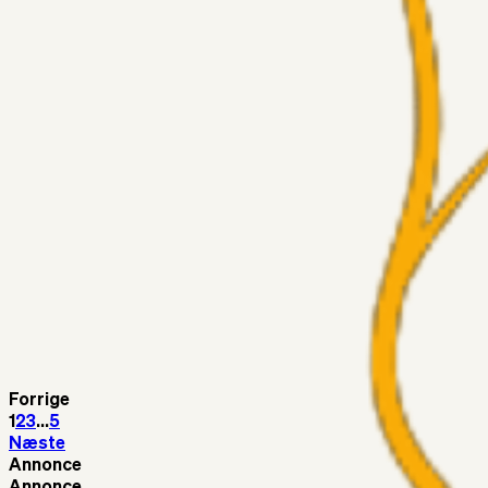
Medie: Tahirovic til Celtic for samlet 6 mio Euro
Superliga-truppen
Taktikeren
03. aug. 2026
Kunne Sami Jalal være den næste offensive brik? 🤔💛💙
Superliga-truppen
SKJ6986
03. aug. 2026
Lindstrøm
Superliga-truppen
RasmusStephansen
03. aug. 2026
Olti Hyseni, Bliver Brøndbys Største Salg Nogensinde…..!!!
Fans
Stelil
02. aug. 2026
Sydsiden mid Viborg
Forrige
1
2
3
...
5
Næste
Annonce
Annonce