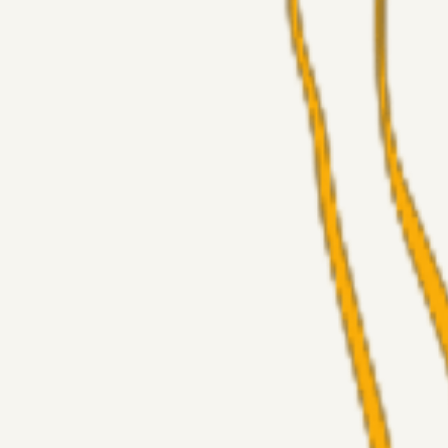
Superliga-truppen
GulBlaaPuls
05. aug. 2026
Kommer Jobbe hjem?
Masterclass
Sinbad
05. aug. 2026
Brøndby-TV og u-19
Alt det andet
LJS
04. aug. 2026
5. Forudsigelser op til Horsens kampen.
Fans
RasmusStephansen
04. aug. 2026
Nørgaards Lever Hug, Skaktræk Mod En Utålmodig Ejerk
Fans
RasmusStephansen
04. aug. 2026
Har GFH løsnet grebet...?
Superliga-truppen
Thomcat
04. aug. 2026