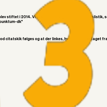
v stiftet i 2014. Vi ønsker at bringe objektiv journalistik, 
t-punktum-dk"
citatskik følges og at der linkes, hvor citatet er taget fra. 