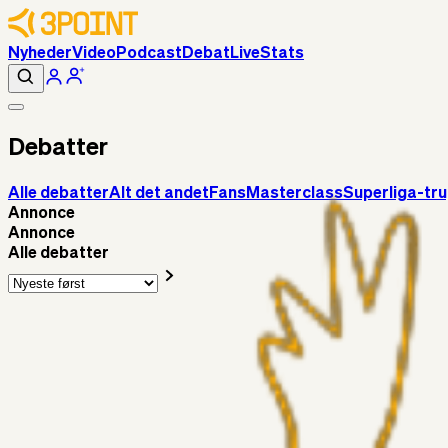
Nyheder
Video
Podcast
Debat
Live
Stats
Debatter
Alle debatter
Alt det andet
Fans
Masterclass
Superliga-tr
Annonce
Annonce
Alle debatter
Fans
Chrisdinho88
15 timer siden
Horsens - Brøndby billet
Alt det andet
Chrisdinho88
05. aug. 2026
Bange anelser