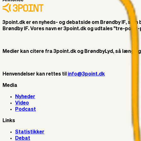
3point.dk er en nyheds- og debatside om Brøndby IF, som ble
Brøndby IF. Vores navn er 3point.dk og udtales "tre-poin
Medier kan citere fra 3point.dk og BrøndbyLyd, så længe god 
Henvendelser kan rettes til
info@3point.dk
Media
Nyheder
Video
Podcast
Links
Statistikker
Debat