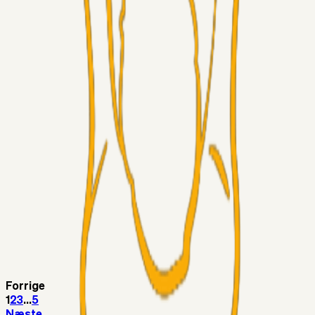
LJS
04. aug. 2026
5. Forudsigelser op til Horsens kampen.
Fans
RasmusStephansen
04. aug. 2026
Nørgaards Lever Hug, Skaktræk Mod En Utålmodig
Ejerkreds
Fans
RasmusStephansen
04. aug. 2026
Har GFH løsnet grebet...?
Superliga-truppen
Thomcat
04. aug. 2026
Medie: Tahirovic til Celtic for samlet 6 mio Euro
Superliga-truppen
Taktikeren
03. aug. 2026
Kunne Sami Jalal være den næste offensive brik? 🤔💛💙
Forrige
1
2
3
...
5
Næste