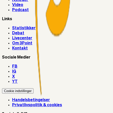
Video
Podcast
Links
Statistikker
Debat
Livecenter
Om 3Point
Kontakt
Sociale Medier
FB
IG
X
YT
Cookie indstillinger
Handelsbetingelser
Privatlivspolitik & cookies