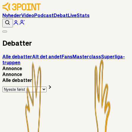
Nyheder
Video
Podcast
Debat
Live
Stats
Debatter
Alle debatter
Alt det andet
Fans
Masterclass
Superliga-
truppen
Annonce
Annonce
Alle debatter
Alt det andet
RasmusStephansen
23 timer siden
Brøndby´s Nye Hold – Oprustningen Er Markant……!
Superliga-truppen
Sorteslyngel
07. aug. 2026
Så gælder det Horsens