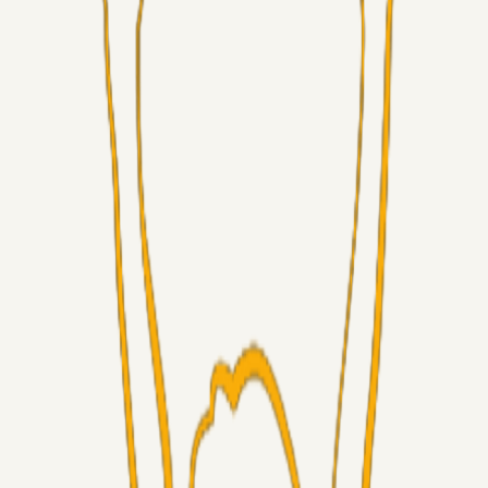
Alt det andet
3Point_Udviklere
07. aug. 2026
3Point hjemmeside opdateringer - August
Fans
Chrisdinho88
06. aug. 2026
Horsens - Brøndby billet
Alt det andet
Chrisdinho88
05. aug. 2026
Bange anelser
Superliga-truppen
GulBlaaPuls
05. aug. 2026
Kommer Jobbe hjem?
Masterclass
Sinbad
05. aug. 2026
Brøndby-TV og u-19
Alt det andet