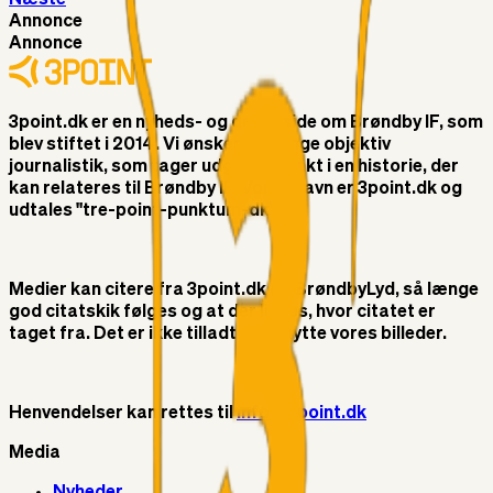
Annonce
Annonce
3point.dk er en nyheds- og debatside om Brøndby IF, som
blev stiftet i 2014. Vi ønsker at bringe objektiv
journalistik, som tager udgangspunkt i en historie, der
kan relateres til Brøndby IF. Vores navn er 3point.dk og
udtales "tre-point-punktum-dk"
Medier kan citere fra 3point.dk og BrøndbyLyd, så længe
god citatskik følges og at der linkes, hvor citatet er
taget fra. Det er ikke tilladt at benytte vores billeder.
Henvendelser kan rettes til
info@3point.dk
Media
Nyheder