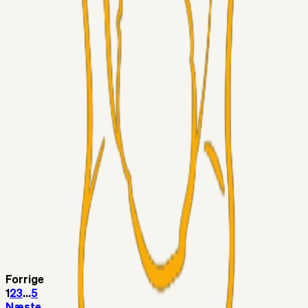
LJS
04. aug. 2026
5. Forudsigelser op til Horsens kampen.
Fans
RasmusStephansen
04. aug. 2026
Nørgaards Lever Hug, Skaktræk Mod En Utålmodig
Ejerkreds
Fans
RasmusStephansen
04. aug. 2026
Har GFH løsnet grebet...?
Superliga-truppen
Thomcat
04. aug. 2026
Medie: Tahirovic til Celtic for samlet 6 mio Euro
Superliga-truppen
Taktikeren
03. aug. 2026
Kunne Sami Jalal være den næste offensive brik? 🤔💛💙
Forrige
1
2
3
...
5
Næste