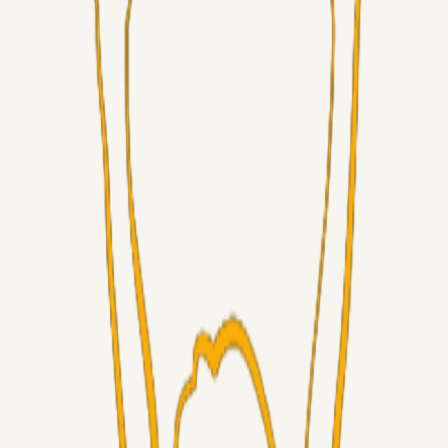
Alt det andet
3Point_Udviklere
07. aug. 2026
3Point hjemmeside opdateringer - August
Fans
Chrisdinho88
06. aug. 2026
Horsens - Brøndby billet
Alt det andet
Chrisdinho88
05. aug. 2026
Bange anelser
Superliga-truppen
GulBlaaPuls
05. aug. 2026
Kommer Jobbe hjem?
Masterclass
Sinbad
05. aug. 2026
Brøndby-TV og u-19
Alt det andet