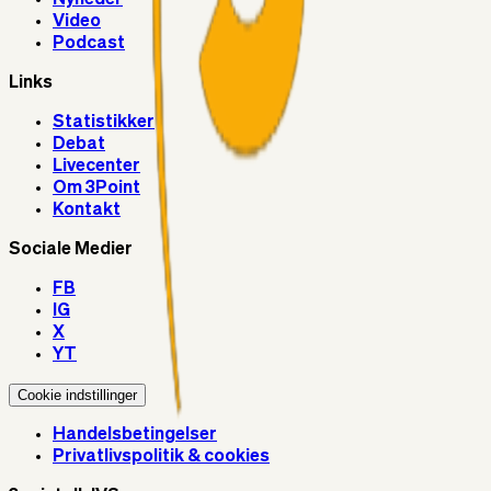
Video
Podcast
Links
Statistikker
Debat
Livecenter
Om 3Point
Kontakt
Sociale Medier
FB
IG
X
YT
Cookie indstillinger
Handelsbetingelser
Privatlivspolitik & cookies