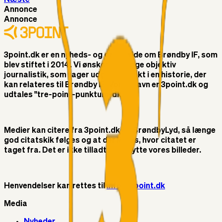
Annonce
Annonce
3point.dk er en nyheds- og debatside om Brøndby IF, som
blev stiftet i 2014. Vi ønsker at bringe objektiv
journalistik, som tager udgangspunkt i en historie, der
kan relateres til Brøndby IF. Vores navn er 3point.dk og
udtales "tre-point-punktum-dk"
Medier kan citere fra 3point.dk og BrøndbyLyd, så længe
god citatskik følges og at der linkes, hvor citatet er
taget fra. Det er ikke tilladt at benytte vores billeder.
Henvendelser kan rettes til
info@3point.dk
Media
Nyheder