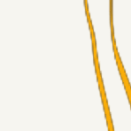
Superliga-truppen
GulBlaaPuls
05. aug. 2026
Kommer Jobbe hjem?
Masterclass
Sinbad
05. aug. 2026
Brøndby-TV og u-19
Alt det andet
LJS
04. aug. 2026
5. Forudsigelser op til Horsens kampen.
Fans
RasmusStephansen
04. aug. 2026
Nørgaards Lever Hug, Skaktræk Mod En Utålmodig Ejerk
Fans
RasmusStephansen
04. aug. 2026
Har GFH løsnet grebet...?
Superliga-truppen
Thomcat
04. aug. 2026