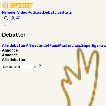
Nyheder
Video
Podcast
Debat
Live
Stats
Debatter
Alle debatter
Alt det andet
Fans
Masterclass
Superliga-tr
Annonce
Annonce
Alle debatter
Fans
Chrisdinho88
15 timer siden
Horsens - Brøndby billet
Alt det andet
Chrisdinho88
05. aug. 2026
Bange anelser