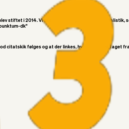
v stiftet i 2014. Vi ønsker at bringe objektiv journalistik, 
t-punktum-dk"
citatskik følges og at der linkes, hvor citatet er taget fra. 