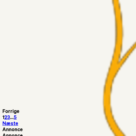
Medie: Tahirovic til Celtic for samlet 6 mio Euro
Superliga-truppen
Taktikeren
03. aug. 2026
Kunne Sami Jalal være den næste offensive brik? 🤔💛💙
Superliga-truppen
SKJ6986
03. aug. 2026
Lindstrøm
Superliga-truppen
RasmusStephansen
03. aug. 2026
Olti Hyseni, Bliver Brøndbys Største Salg Nogensinde…..!!!
Fans
Stelil
02. aug. 2026
Sydsiden mid Viborg
Forrige
1
2
3
...
5
Næste
Annonce
Annonce