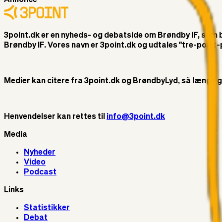
3point.dk er en nyheds- og debatside om Brøndby IF, som ble
Brøndby IF. Vores navn er 3point.dk og udtales "tre-poin
Medier kan citere fra 3point.dk og BrøndbyLyd, så længe god 
Henvendelser kan rettes til
info@3point.dk
Media
Nyheder
Video
Podcast
Links
Statistikker
Debat