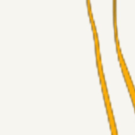
Alt det andet
Chrisdinho88
05. aug. 2026
Bange anelser
Superliga-truppen
GulBlaaPuls
05. aug. 2026
Kommer Jobbe hjem?
Masterclass
Sinbad
05. aug. 2026
Brøndby-TV og u-19
Alt det andet
LJS
04. aug. 2026
5. Forudsigelser op til Horsens kampen.
Fans
RasmusStephansen
04. aug. 2026
Nørgaards Lever Hug, Skaktræk Mod En Utålmodig Ejerk
Fans
RasmusStephansen
04. aug. 2026