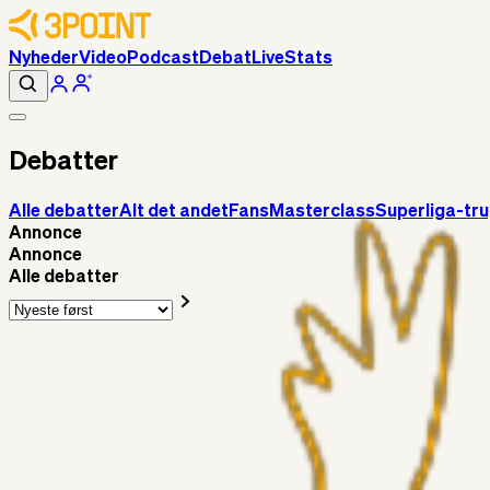
Nyheder
Video
Podcast
Debat
Live
Stats
Debatter
Alle debatter
Alt det andet
Fans
Masterclass
Superliga-tr
Annonce
Annonce
Alle debatter
Alt det andet
3Point_Udviklere
7 timer siden
3Point hjemmeside opdateringer - August
Fans
Chrisdinho88
06. aug. 2026
Horsens - Brøndby billet