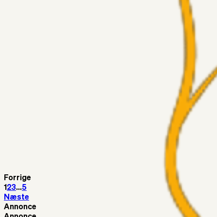
Har GFH løsnet grebet...?
Superliga-truppen
Thomcat
04. aug. 2026
Medie: Tahirovic til Celtic for samlet 6 mio Euro
Superliga-truppen
Taktikeren
03. aug. 2026
Kunne Sami Jalal være den næste offensive brik? 🤔💛💙
Superliga-truppen
SKJ6986
03. aug. 2026
Lindstrøm
Superliga-truppen
RasmusStephansen
03. aug. 2026
Olti Hyseni, Bliver Brøndbys Største Salg Nogensinde…..!!!
Forrige
1
2
3
...
5
Næste
Annonce
Annonce