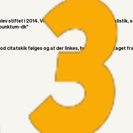
v stiftet i 2014. Vi ønsker at bringe objektiv journalistik, 
t-punktum-dk"
citatskik følges og at der linkes, hvor citatet er taget fra. 