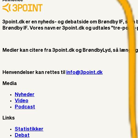
3point.dk er en nyheds- og debatside om Brøndby IF, som ble
Brøndby IF. Vores navn er 3point.dk og udtales "tre-poin
Medier kan citere fra 3point.dk og BrøndbyLyd, så længe god 
Henvendelser kan rettes til
info@3point.dk
Media
Nyheder
Video
Podcast
Links
Statistikker
Debat