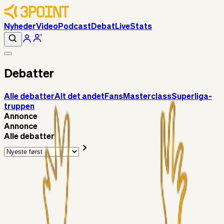
Nyheder
Video
Podcast
Debat
Live
Stats
Debatter
Alle debatter
Alt det andet
Fans
Masterclass
Superliga-
truppen
Annonce
Annonce
Alle debatter
Superliga-truppen
Chrisdinho88
2 timer siden
Frederik Alves
Alt det andet
RasmusStephansen
08. aug. 2026
Brøndby´s Nye Hold – Oprustningen Er Markant……!