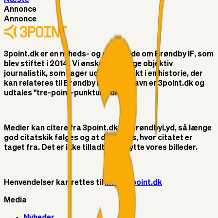
Annonce
Annonce
3point.dk er en nyheds- og debatside om Brøndby IF, som
blev stiftet i 2014. Vi ønsker at bringe objektiv
journalistik, som tager udgangspunkt i en historie, der
kan relateres til Brøndby IF. Vores navn er 3point.dk og
udtales "tre-point-punktum-dk"
Medier kan citere fra 3point.dk og BrøndbyLyd, så længe
god citatskik følges og at der linkes, hvor citatet er
taget fra. Det er ikke tilladt at benytte vores billeder.
Henvendelser kan rettes til
info@3point.dk
Media
Nyheder