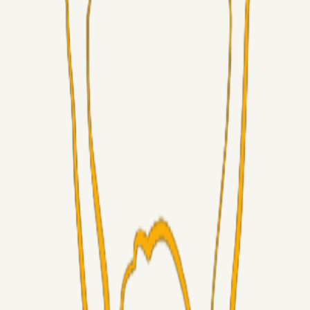
Superliga-truppen
Sorteslyngel
07. aug. 2026
Så gælder det Horsens
Alt det andet
3Point_Udviklere
07. aug. 2026
3Point hjemmeside opdateringer - August
Fans
Chrisdinho88
06. aug. 2026
Horsens - Brøndby billet
Alt det andet
Chrisdinho88
05. aug. 2026
Bange anelser
Superliga-truppen
GulBlaaPuls
05. aug. 2026
Kommer Jobbe hjem?
Masterclass