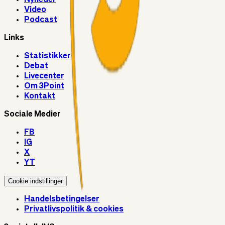
Video
Podcast
Links
Statistikker
Debat
Livecenter
Om 3Point
Kontakt
Sociale Medier
FB
IG
X
YT
Cookie indstillinger
Handelsbetingelser
Privatlivspolitik & cookies