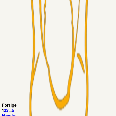
Sinbad
05. aug. 2026
Brøndby-TV og u-19
Alt det andet
LJS
04. aug. 2026
5. Forudsigelser op til Horsens kampen.
Fans
RasmusStephansen
04. aug. 2026
Nørgaards Lever Hug, Skaktræk Mod En Utålmodig
Ejerkreds
Fans
RasmusStephansen
04. aug. 2026
Har GFH løsnet grebet...?
Superliga-truppen
Thomcat
04. aug. 2026
Medie: Tahirovic til Celtic for samlet 6 mio Euro
Forrige
1
2
3
...
5
Næste