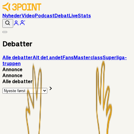
Nyheder
Video
Podcast
Debat
Live
Stats
Debatter
Alle debatter
Alt det andet
Fans
Masterclass
Superliga-
truppen
Annonce
Annonce
Alle debatter
Alt det andet
Chrisdinho88
7 timer siden
Bange anelser
Superliga-truppen
GulBlaaPuls
10 timer siden
Kommer Jobbe hjem?