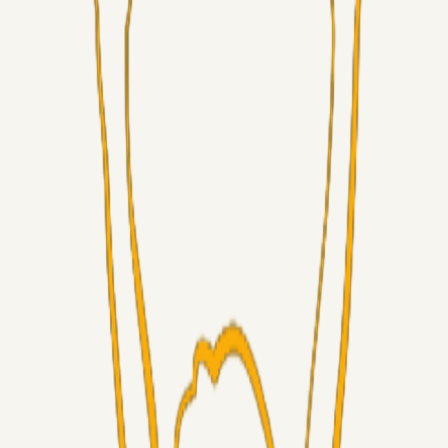
Masterclass
Sinbad
19 timer siden
Brøndby-TV og u-19
Alt det andet
LJS
04. aug. 2026
5. Forudsigelser op til Horsens kampen.
Fans
RasmusStephansen
04. aug. 2026
Nørgaards Lever Hug, Skaktræk Mod En Utålmodig
Ejerkreds
Fans
RasmusStephansen
04. aug. 2026
Har GFH løsnet grebet...?
Superliga-truppen
Thomcat
04. aug. 2026
Medie: Tahirovic til Celtic for samlet 6 mio Euro