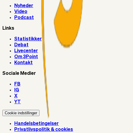
Nyheder
Video
Podcast
Links
Statistikker
Debat
Livecenter
Om 3Point
Kontakt
Sociale Medier
FB
IG
X
YT
Cookie indstillinger
Handelsbetingelser
Privatlivspolitik & cookies