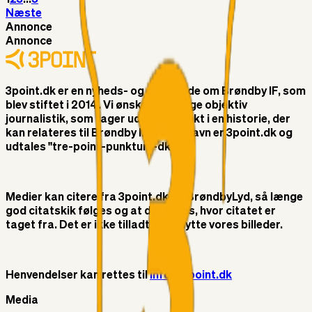
Næste
Annonce
Annonce
3point.dk er en nyheds- og debatside om Brøndby IF, som
blev stiftet i 2014. Vi ønsker at bringe objektiv
journalistik, som tager udgangspunkt i en historie, der
kan relateres til Brøndby IF. Vores navn er 3point.dk og
udtales "tre-point-punktum-dk"
Medier kan citere fra 3point.dk og BrøndbyLyd, så længe
god citatskik følges og at der linkes, hvor citatet er
taget fra. Det er ikke tilladt at benytte vores billeder.
Henvendelser kan rettes til
info@3point.dk
Media