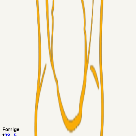
Superliga-truppen
Taktikeren
03. aug. 2026
Kunne Sami Jalal være den næste offensive brik? 🤔💛💙
Superliga-truppen
SKJ6986
03. aug. 2026
Lindstrøm
Superliga-truppen
RasmusStephansen
03. aug. 2026
Olti Hyseni, Bliver Brøndbys Største Salg
Nogensinde…..!!!
Fans
Stelil
02. aug. 2026
Sydsiden mid Viborg
Superliga-truppen
Helvede_I_Nord
02. aug. 2026
Hvorfor ikke?
Forrige
1
2
3
...
5