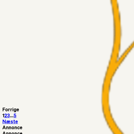
Kunne Sami Jalal være den næste offensive brik? 🤔💛💙
Superliga-truppen
SKJ6986
03. aug. 2026
Lindstrøm
Superliga-truppen
RasmusStephansen
03. aug. 2026
Olti Hyseni, Bliver Brøndbys Største Salg Nogensinde…..!!!
Fans
Stelil
02. aug. 2026
Sydsiden mid Viborg
Superliga-truppen
Helvede_I_Nord
02. aug. 2026
Hvorfor ikke?
Forrige
1
2
3
...
5
Næste
Annonce
Annonce