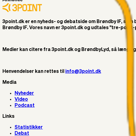
3point.dk er en nyheds- og debatside om Brøndby IF, som ble
Brøndby IF. Vores navn er 3point.dk og udtales "tre-poin
Medier kan citere fra 3point.dk og BrøndbyLyd, så længe god 
Henvendelser kan rettes til
info@3point.dk
Media
Nyheder
Video
Podcast
Links
Statistikker
Debat