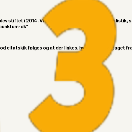
v stiftet i 2014. Vi ønsker at bringe objektiv journalistik, 
t-punktum-dk"
citatskik følges og at der linkes, hvor citatet er taget fra. 