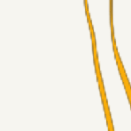
Masterclass
Sinbad
23 timer siden
Brøndby-TV og u-19
Alt det andet
LJS
04. aug. 2026
5. Forudsigelser op til Horsens kampen.
Fans
RasmusStephansen
04. aug. 2026
Nørgaards Lever Hug, Skaktræk Mod En Utålmodig Ejerk
Fans
RasmusStephansen
04. aug. 2026
Har GFH løsnet grebet...?
Superliga-truppen
Thomcat
04. aug. 2026
Medie: Tahirovic til Celtic for samlet 6 mio Euro
Superliga-truppen
Taktikeren
03. aug. 2026