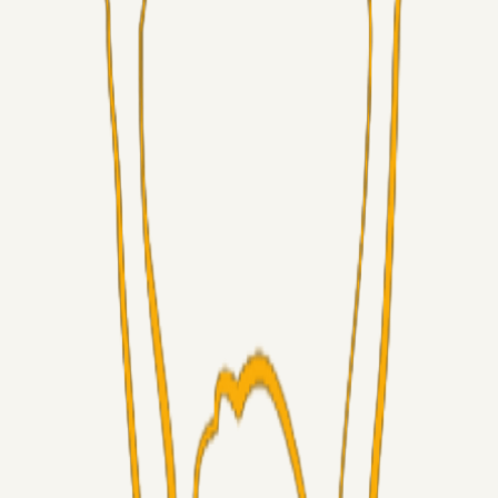
Alt det andet
3Point_Udviklere
07. aug. 2026
3Point hjemmeside opdateringer - August
Fans
Chrisdinho88
06. aug. 2026
Horsens - Brøndby billet
Alt det andet
Chrisdinho88
05. aug. 2026
Bange anelser
Superliga-truppen
GulBlaaPuls
05. aug. 2026
Kommer Jobbe hjem?
Masterclass
Sinbad
05. aug. 2026
Brøndby-TV og u-19
Alt det andet