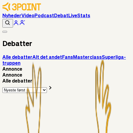
Nyheder
Video
Podcast
Debat
Live
Stats
Debatter
Alle debatter
Alt det andet
Fans
Masterclass
Superliga-
truppen
Annonce
Annonce
Alle debatter
Alt det andet
RasmusStephansen
11 timer siden
Brøndby´s Nye Hold – Oprustningen Er Markant……!
Superliga-truppen
Sorteslyngel
22 timer siden
Så gælder det Horsens