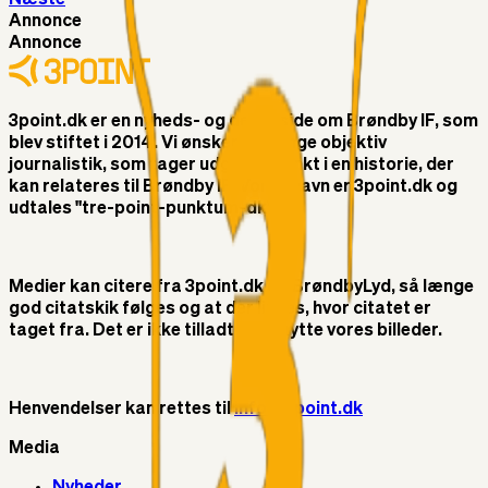
Annonce
Annonce
3point.dk er en nyheds- og debatside om Brøndby IF, som
blev stiftet i 2014. Vi ønsker at bringe objektiv
journalistik, som tager udgangspunkt i en historie, der
kan relateres til Brøndby IF. Vores navn er 3point.dk og
udtales "tre-point-punktum-dk"
Medier kan citere fra 3point.dk og BrøndbyLyd, så længe
god citatskik følges og at der linkes, hvor citatet er
taget fra. Det er ikke tilladt at benytte vores billeder.
Henvendelser kan rettes til
info@3point.dk
Media
Nyheder