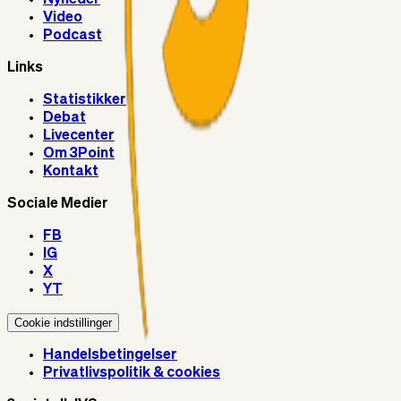
Video
Podcast
Links
Statistikker
Debat
Livecenter
Om 3Point
Kontakt
Sociale Medier
FB
IG
X
YT
Cookie indstillinger
Handelsbetingelser
Privatlivspolitik & cookies