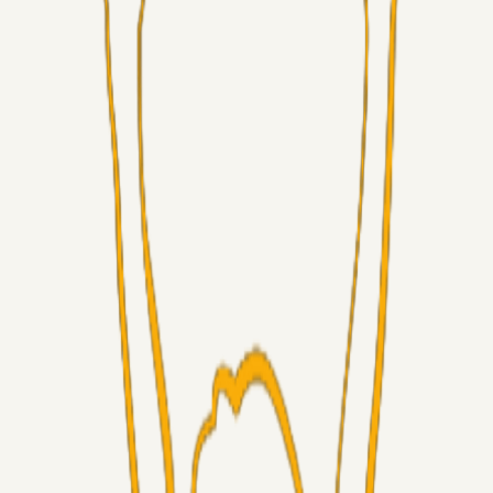
Superliga-truppen
Chrisdinho88
19 timer siden
Frederik Alves
Alt det andet
RasmusStephansen
08. aug. 2026
Brøndby´s Nye Hold – Oprustningen Er Markant……!
Superliga-truppen
Sorteslyngel
07. aug. 2026
Så gælder det Horsens
Alt det andet
3Point_Udviklere
07. aug. 2026
3Point hjemmeside opdateringer - August
Fans
Chrisdinho88
06. aug. 2026
Horsens - Brøndby billet
Alt det andet