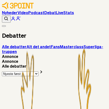
Nyheder
Video
Podcast
Debat
Live
Stats
Debatter
Alle debatter
Alt det andet
Fans
Masterclass
Superliga-
truppen
Annonce
Annonce
Alle debatter
Superliga-truppen
Gypsy
9 timer siden
Vallys
Alt det andet
roligrolig
10 timer siden
Livecenter kommentarspor?