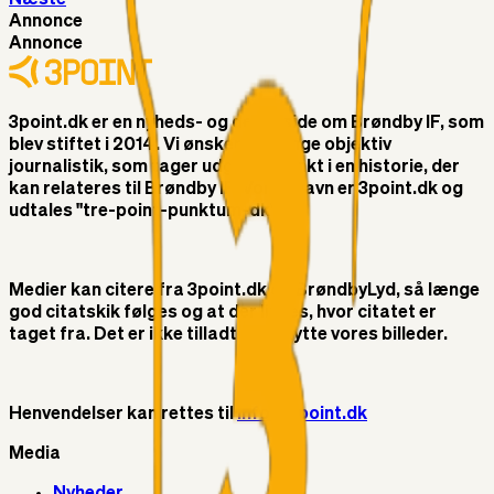
Annonce
Annonce
3point.dk er en nyheds- og debatside om Brøndby IF, som
blev stiftet i 2014. Vi ønsker at bringe objektiv
journalistik, som tager udgangspunkt i en historie, der
kan relateres til Brøndby IF. Vores navn er 3point.dk og
udtales "tre-point-punktum-dk"
Medier kan citere fra 3point.dk og BrøndbyLyd, så længe
god citatskik følges og at der linkes, hvor citatet er
taget fra. Det er ikke tilladt at benytte vores billeder.
Henvendelser kan rettes til
info@3point.dk
Media
Nyheder