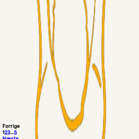
Chrisdinho88
05. aug. 2026
Bange anelser
Superliga-truppen
GulBlaaPuls
05. aug. 2026
Kommer Jobbe hjem?
Masterclass
Sinbad
05. aug. 2026
Brøndby-TV og u-19
Alt det andet
LJS
04. aug. 2026
5. Forudsigelser op til Horsens kampen.
Fans
RasmusStephansen
04. aug. 2026
Nørgaards Lever Hug, Skaktræk Mod En Utålmodig
Ejerkreds
Forrige
1
2
3
...
5
Næste