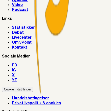
Video
Podcast
Links
Statistikker
Debat
Livecenter
Om 3Point
Kontakt
Sociale Medier
FB
IG
X
YT
Cookie indstillinger
Handelsbetingelser
Privatlivspolitik & cookies