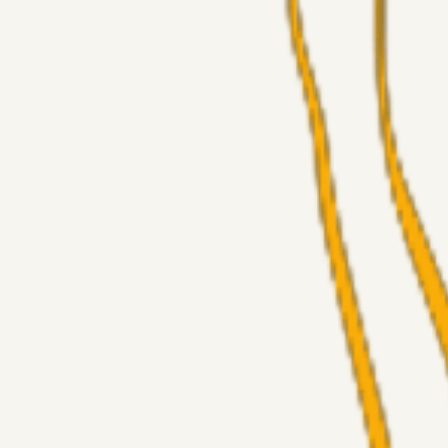
Superliga-truppen
GulBlaaPuls
05. aug. 2026
Kommer Jobbe hjem?
Masterclass
Sinbad
05. aug. 2026
Brøndby-TV og u-19
Alt det andet
LJS
04. aug. 2026
5. Forudsigelser op til Horsens kampen.
Fans
RasmusStephansen
04. aug. 2026
Nørgaards Lever Hug, Skaktræk Mod En Utålmodig Ejerk
Fans
RasmusStephansen
04. aug. 2026
Har GFH løsnet grebet...?
Superliga-truppen
Thomcat
04. aug. 2026