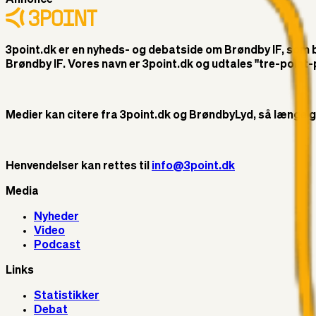
3point.dk er en nyheds- og debatside om Brøndby IF, som ble
Brøndby IF. Vores navn er 3point.dk og udtales "tre-poin
Medier kan citere fra 3point.dk og BrøndbyLyd, så længe god 
Henvendelser kan rettes til
info@3point.dk
Media
Nyheder
Video
Podcast
Links
Statistikker
Debat