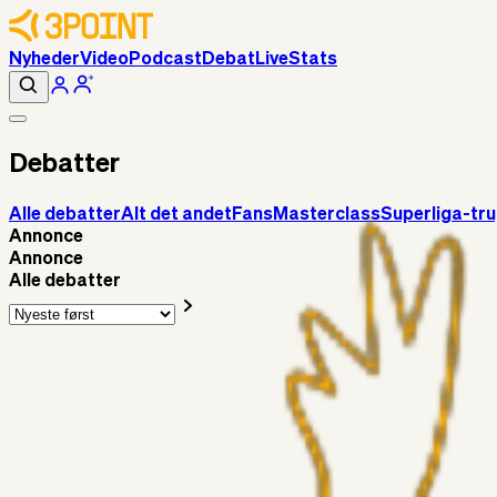
Nyheder
Video
Podcast
Debat
Live
Stats
Debatter
Alle debatter
Alt det andet
Fans
Masterclass
Superliga-tr
Annonce
Annonce
Alle debatter
Fans
Chrisdinho88
06. aug. 2026
Horsens - Brøndby billet
Alt det andet
Chrisdinho88
05. aug. 2026
Bange anelser