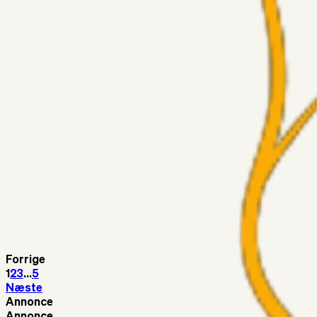
Medie: Tahirovic til Celtic for samlet 6 mio Euro
Superliga-truppen
Taktikeren
03. aug. 2026
Kunne Sami Jalal være den næste offensive brik? 🤔💛💙
Superliga-truppen
SKJ6986
03. aug. 2026
Lindstrøm
Superliga-truppen
RasmusStephansen
03. aug. 2026
Olti Hyseni, Bliver Brøndbys Største Salg Nogensinde…..!!!
Fans
Stelil
02. aug. 2026
Sydsiden mid Viborg
Forrige
1
2
3
...
5
Næste
Annonce
Annonce