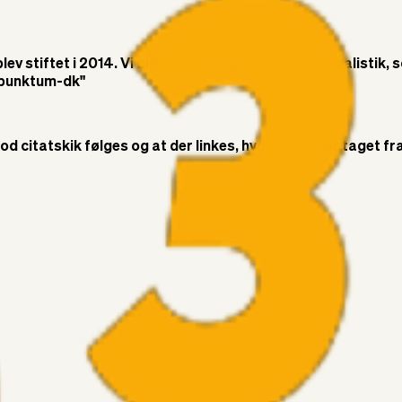
v stiftet i 2014. Vi ønsker at bringe objektiv journalistik, 
t-punktum-dk"
citatskik følges og at der linkes, hvor citatet er taget fra. 