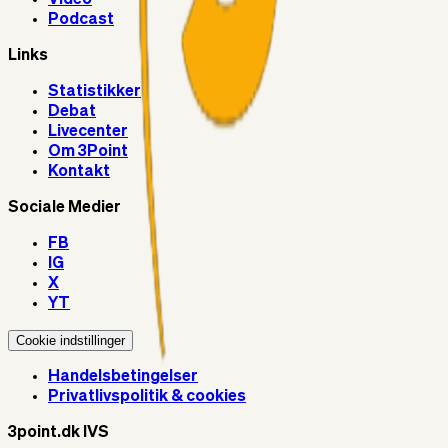
Podcast
Links
Statistikker
Debat
Livecenter
Om 3Point
Kontakt
Sociale Medier
FB
IG
X
YT
Cookie indstillinger
Handelsbetingelser
Privatlivspolitik & cookies
3point.dk IVS