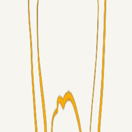
Alt det andet
roligrolig
09. aug. 2026
Livecenter kommentarspor?
Superliga-truppen
Chrisdinho88
09. aug. 2026
Frederik Alves
Alt det andet
RasmusStephansen
08. aug. 2026
Brøndby´s Nye Hold – Oprustningen Er Markant……!
Superliga-truppen
Sorteslyngel
07. aug. 2026
Så gælder det Horsens
Alt det andet
3Point_Udviklere
07. aug. 2026
3Point hjemmeside opdateringer - August
Fans