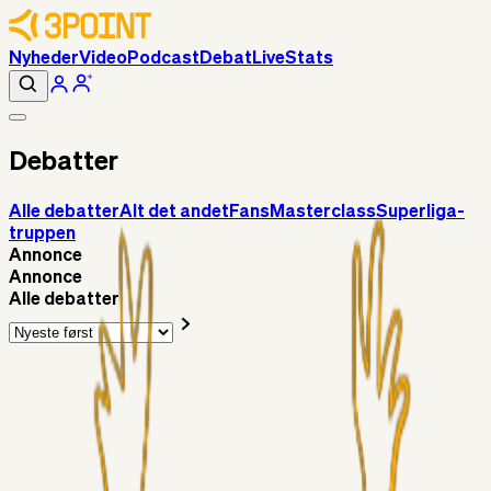
Nyheder
Video
Podcast
Debat
Live
Stats
Debatter
Alle debatter
Alt det andet
Fans
Masterclass
Superliga-
truppen
Annonce
Annonce
Alle debatter
Superliga-truppen
SKJ6986
12 timer siden
Pentz
Superliga-truppen
Gypsy
09. aug. 2026
Vallys