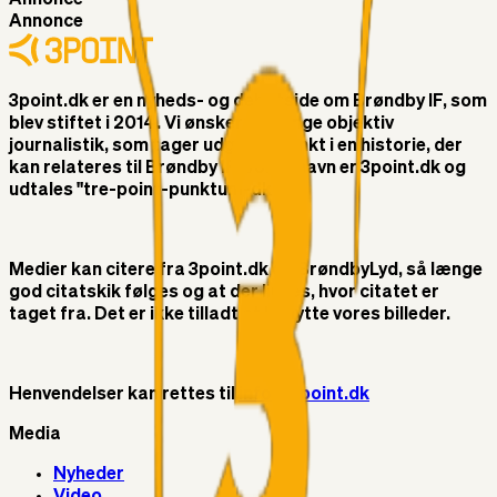
Annonce
3point.dk er en nyheds- og debatside om Brøndby IF, som
blev stiftet i 2014. Vi ønsker at bringe objektiv
journalistik, som tager udgangspunkt i en historie, der
kan relateres til Brøndby IF. Vores navn er 3point.dk og
udtales "tre-point-punktum-dk"
Medier kan citere fra 3point.dk og BrøndbyLyd, så længe
god citatskik følges og at der linkes, hvor citatet er
taget fra. Det er ikke tilladt at benytte vores billeder.
Henvendelser kan rettes til
info@3point.dk
Media
Nyheder
Video