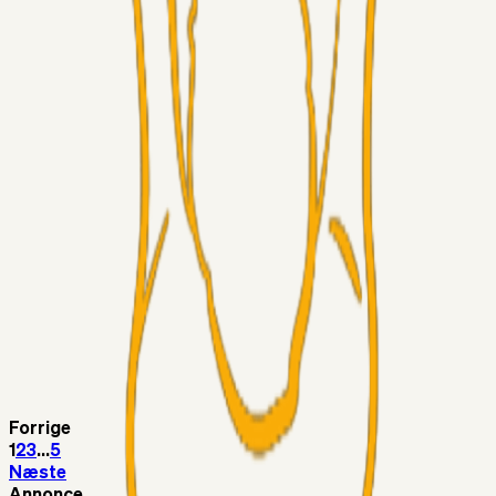
Chrisdinho88
06. aug. 2026
Horsens - Brøndby billet
Alt det andet
Chrisdinho88
05. aug. 2026
Bange anelser
Superliga-truppen
GulBlaaPuls
05. aug. 2026
Kommer Jobbe hjem?
Masterclass
Sinbad
05. aug. 2026
Brøndby-TV og u-19
Alt det andet
LJS
04. aug. 2026
5. Forudsigelser op til Horsens kampen.
Forrige
1
2
3
...
5
Næste
Annonce