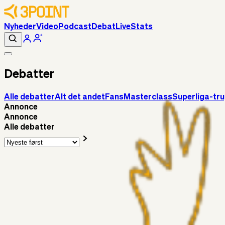
Nyheder
Video
Podcast
Debat
Live
Stats
Debatter
Alle debatter
Alt det andet
Fans
Masterclass
Superliga-tr
Annonce
Annonce
Alle debatter
Alt det andet
3Point_Udviklere
2 timer siden
3Point hjemmeside opdateringer - August
Fans
Chrisdinho88
06. aug. 2026
Horsens - Brøndby billet