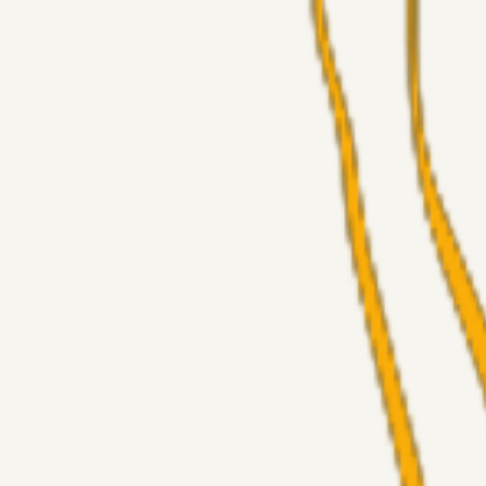
Alt det andet
Chrisdinho88
05. aug. 2026
Bange anelser
Superliga-truppen
GulBlaaPuls
05. aug. 2026
Kommer Jobbe hjem?
Masterclass
Sinbad
05. aug. 2026
Brøndby-TV og u-19
Alt det andet
LJS
04. aug. 2026
5. Forudsigelser op til Horsens kampen.
Fans
RasmusStephansen
04. aug. 2026
Nørgaards Lever Hug, Skaktræk Mod En Utålmodig Ejerk
Fans
RasmusStephansen
04. aug. 2026