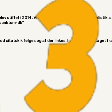
v stiftet i 2014. Vi ønsker at bringe objektiv journalistik, 
t-punktum-dk"
citatskik følges og at der linkes, hvor citatet er taget fra. 