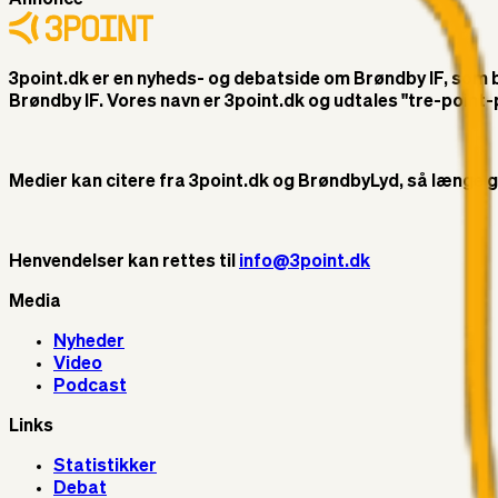
3point.dk er en nyheds- og debatside om Brøndby IF, som ble
Brøndby IF. Vores navn er 3point.dk og udtales "tre-poin
Medier kan citere fra 3point.dk og BrøndbyLyd, så længe god 
Henvendelser kan rettes til
info@3point.dk
Media
Nyheder
Video
Podcast
Links
Statistikker
Debat