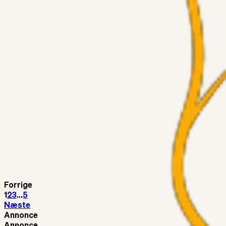
Har GFH løsnet grebet...?
Superliga-truppen
Thomcat
04. aug. 2026
Medie: Tahirovic til Celtic for samlet 6 mio Euro
Superliga-truppen
Taktikeren
03. aug. 2026
Kunne Sami Jalal være den næste offensive brik? 🤔💛💙
Superliga-truppen
SKJ6986
03. aug. 2026
Lindstrøm
Superliga-truppen
RasmusStephansen
03. aug. 2026
Olti Hyseni, Bliver Brøndbys Største Salg Nogensinde…..!!!
Forrige
1
2
3
...
5
Næste
Annonce
Annonce