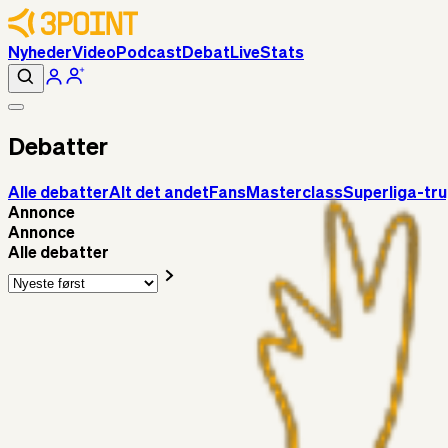
Nyheder
Video
Podcast
Debat
Live
Stats
Debatter
Alle debatter
Alt det andet
Fans
Masterclass
Superliga-tr
Annonce
Annonce
Alle debatter
Superliga-truppen
Sorteslyngel
1 time siden
Så gælder det Horsens
Alt det andet
3Point_Udviklere
10 timer siden
3Point hjemmeside opdateringer - August