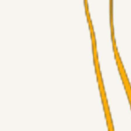
Fans
Chrisdinho88
06. aug. 2026
Horsens - Brøndby billet
Alt det andet
Chrisdinho88
05. aug. 2026
Bange anelser
Superliga-truppen
GulBlaaPuls
05. aug. 2026
Kommer Jobbe hjem?
Masterclass
Sinbad
05. aug. 2026
Brøndby-TV og u-19
Alt det andet
LJS
04. aug. 2026
5. Forudsigelser op til Horsens kampen.
Fans
RasmusStephansen
04. aug. 2026