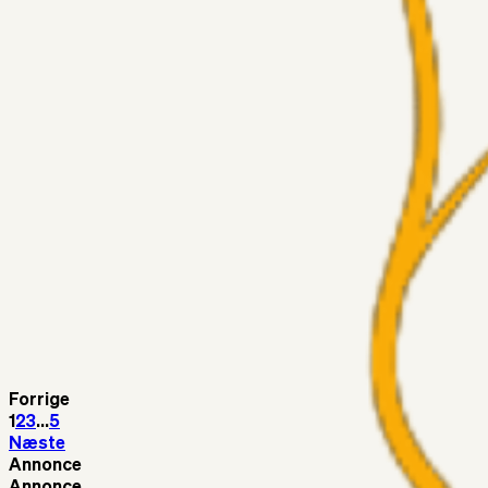
Nørgaards Lever Hug, Skaktræk Mod En Utålmodig Ejerk
Fans
RasmusStephansen
04. aug. 2026
Har GFH løsnet grebet...?
Superliga-truppen
Thomcat
04. aug. 2026
Medie: Tahirovic til Celtic for samlet 6 mio Euro
Superliga-truppen
Taktikeren
03. aug. 2026
Kunne Sami Jalal være den næste offensive brik? 🤔💛💙
Superliga-truppen
SKJ6986
03. aug. 2026
Lindstrøm
Forrige
1
2
3
...
5
Næste
Annonce
Annonce