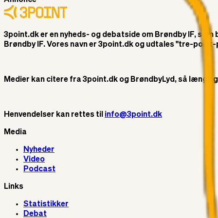
3point.dk er en nyheds- og debatside om Brøndby IF, som ble
Brøndby IF. Vores navn er 3point.dk og udtales "tre-poin
Medier kan citere fra 3point.dk og BrøndbyLyd, så længe god 
Henvendelser kan rettes til
info@3point.dk
Media
Nyheder
Video
Podcast
Links
Statistikker
Debat