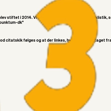
v stiftet i 2014. Vi ønsker at bringe objektiv journalistik, 
t-punktum-dk"
citatskik følges og at der linkes, hvor citatet er taget fra. 