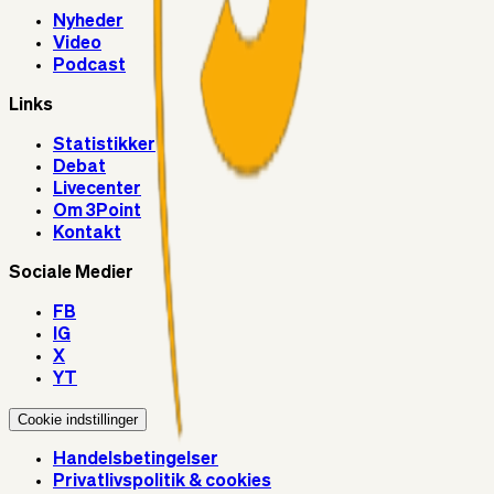
Nyheder
Video
Podcast
Links
Statistikker
Debat
Livecenter
Om 3Point
Kontakt
Sociale Medier
FB
IG
X
YT
Cookie indstillinger
Handelsbetingelser
Privatlivspolitik & cookies