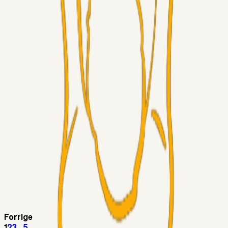
Superliga-truppen
Thomcat
04. aug. 2026
Medie: Tahirovic til Celtic for samlet 6 mio Euro
Superliga-truppen
Taktikeren
03. aug. 2026
Kunne Sami Jalal være den næste offensive brik? 🤔💛💙
Superliga-truppen
SKJ6986
03. aug. 2026
Lindstrøm
Superliga-truppen
RasmusStephansen
03. aug. 2026
Olti Hyseni, Bliver Brøndbys Største Salg
Nogensinde…..!!!
Fans
Stelil
02. aug. 2026
Sydsiden mid Viborg
Forrige
1
2
3
...
5