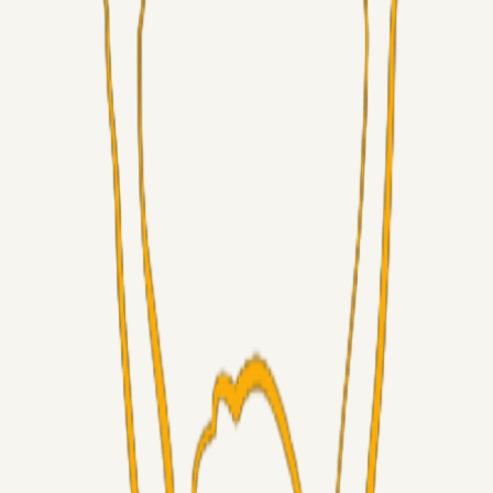
Superliga-truppen
GulBlaaPuls
05. aug. 2026
Kommer Jobbe hjem?
Masterclass
Sinbad
05. aug. 2026
Brøndby-TV og u-19
Alt det andet
LJS
04. aug. 2026
5. Forudsigelser op til Horsens kampen.
Fans
RasmusStephansen
04. aug. 2026
Nørgaards Lever Hug, Skaktræk Mod En Utålmodig
Ejerkreds
Fans
RasmusStephansen
04. aug. 2026
Har GFH løsnet grebet...?