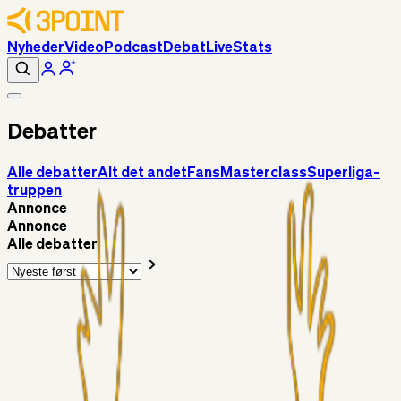
Nyheder
Video
Podcast
Debat
Live
Stats
Debatter
Alle debatter
Alt det andet
Fans
Masterclass
Superliga-
truppen
Annonce
Annonce
Alle debatter
Fans
Chrisdinho88
18 timer siden
Horsens - Brøndby billet
Alt det andet
Chrisdinho88
05. aug. 2026
Bange anelser