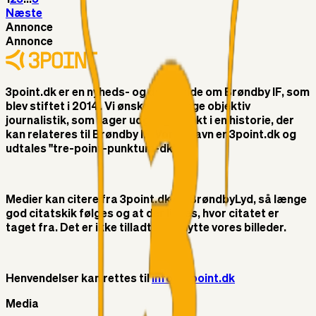
Næste
Annonce
Annonce
3point.dk er en nyheds- og debatside om Brøndby IF, som
blev stiftet i 2014. Vi ønsker at bringe objektiv
journalistik, som tager udgangspunkt i en historie, der
kan relateres til Brøndby IF. Vores navn er 3point.dk og
udtales "tre-point-punktum-dk"
Medier kan citere fra 3point.dk og BrøndbyLyd, så længe
god citatskik følges og at der linkes, hvor citatet er
taget fra. Det er ikke tilladt at benytte vores billeder.
Henvendelser kan rettes til
info@3point.dk
Media