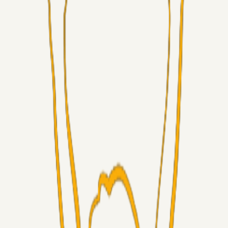
Superliga-truppen
GulBlaaPuls
05. aug. 2026
Kommer Jobbe hjem?
Masterclass
Sinbad
05. aug. 2026
Brøndby-TV og u-19
Alt det andet
LJS
04. aug. 2026
5. Forudsigelser op til Horsens kampen.
Fans
RasmusStephansen
04. aug. 2026
Nørgaards Lever Hug, Skaktræk Mod En Utålmodig
Ejerkreds
Fans
RasmusStephansen
04. aug. 2026
Har GFH løsnet grebet...?