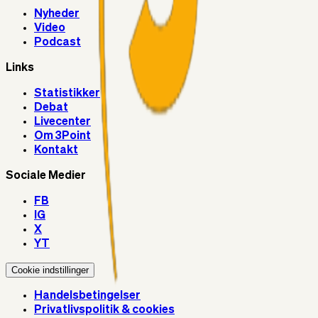
Nyheder
Video
Podcast
Links
Statistikker
Debat
Livecenter
Om 3Point
Kontakt
Sociale Medier
FB
IG
X
YT
Cookie indstillinger
Handelsbetingelser
Privatlivspolitik & cookies