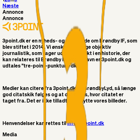
Næste
Annonce
Annonce
3point.dk er en nyheds- og debatside om Brøndby IF, som
blev stiftet i 2014. Vi ønsker at bringe objektiv
journalistik, som tager udgangspunkt i en historie, der
kan relateres til Brøndby IF. Vores navn er 3point.dk og
udtales "tre-point-punktum-dk"
Medier kan citere fra 3point.dk og BrøndbyLyd, så længe
god citatskik følges og at der linkes, hvor citatet er
taget fra. Det er ikke tilladt at benytte vores billeder.
Henvendelser kan rettes til
info@3point.dk
Media