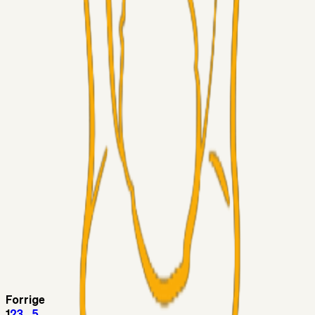
Superliga-truppen
Thomcat
04. aug. 2026
Medie: Tahirovic til Celtic for samlet 6 mio Euro
Superliga-truppen
Taktikeren
03. aug. 2026
Kunne Sami Jalal være den næste offensive brik? 🤔💛💙
Superliga-truppen
SKJ6986
03. aug. 2026
Lindstrøm
Superliga-truppen
RasmusStephansen
03. aug. 2026
Olti Hyseni, Bliver Brøndbys Største Salg
Nogensinde…..!!!
Fans
Stelil
02. aug. 2026
Sydsiden mid Viborg
Forrige
1
2
3
...
5