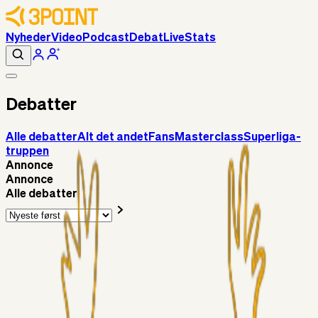
Nyheder
Video
Podcast
Debat
Live
Stats
Debatter
Alle debatter
Alt det andet
Fans
Masterclass
Superliga-
truppen
Annonce
Annonce
Alle debatter
Fans
Chrisdinho88
18 timer siden
Horsens - Brøndby billet
Alt det andet
Chrisdinho88
05. aug. 2026
Bange anelser