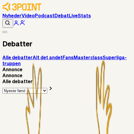
Nyheder
Video
Podcast
Debat
Live
Stats
Debatter
Alle debatter
Alt det andet
Fans
Masterclass
Superliga-
truppen
Annonce
Annonce
Alle debatter
Superliga-truppen
Chrisdinho88
3 timer siden
Frederik Alves
Alt det andet
RasmusStephansen
08. aug. 2026
Brøndby´s Nye Hold – Oprustningen Er Markant……!