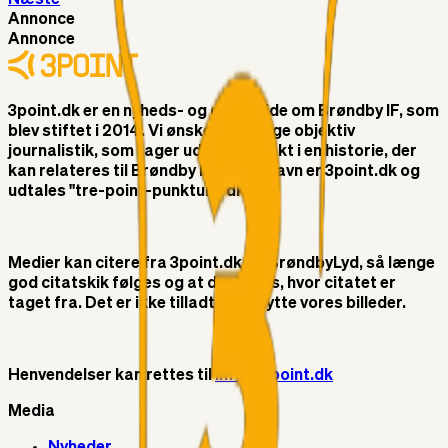
Annonce
Annonce
3point.dk er en nyheds- og debatside om Brøndby IF, som
blev stiftet i 2014. Vi ønsker at bringe objektiv
journalistik, som tager udgangspunkt i en historie, der
kan relateres til Brøndby IF. Vores navn er 3point.dk og
udtales "tre-point-punktum-dk"
Medier kan citere fra 3point.dk og BrøndbyLyd, så længe
god citatskik følges og at der linkes, hvor citatet er
taget fra. Det er ikke tilladt at benytte vores billeder.
Henvendelser kan rettes til
info@3point.dk
Media
Nyheder