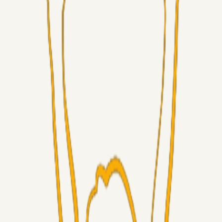
Superliga-truppen
Sorteslyngel
07. aug. 2026
Så gælder det Horsens
Alt det andet
3Point_Udviklere
07. aug. 2026
3Point hjemmeside opdateringer - August
Fans
Chrisdinho88
06. aug. 2026
Horsens - Brøndby billet
Alt det andet
Chrisdinho88
05. aug. 2026
Bange anelser
Superliga-truppen
GulBlaaPuls
05. aug. 2026
Kommer Jobbe hjem?
Masterclass