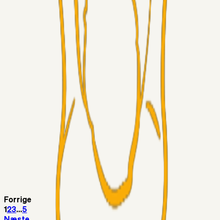
Sinbad
05. aug. 2026
Brøndby-TV og u-19
Alt det andet
LJS
04. aug. 2026
5. Forudsigelser op til Horsens kampen.
Fans
RasmusStephansen
04. aug. 2026
Nørgaards Lever Hug, Skaktræk Mod En Utålmodig
Ejerkreds
Fans
RasmusStephansen
04. aug. 2026
Har GFH løsnet grebet...?
Superliga-truppen
Thomcat
04. aug. 2026
Medie: Tahirovic til Celtic for samlet 6 mio Euro
Forrige
1
2
3
...
5
Næste