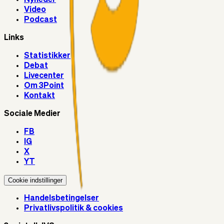
Video
Podcast
Links
Statistikker
Debat
Livecenter
Om 3Point
Kontakt
Sociale Medier
FB
IG
X
YT
Cookie indstillinger
Handelsbetingelser
Privatlivspolitik & cookies