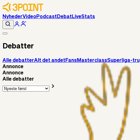
Nyheder
Video
Podcast
Debat
Live
Stats
Debatter
Alle debatter
Alt det andet
Fans
Masterclass
Superliga-tr
Annonce
Annonce
Alle debatter
Alt det andet
RasmusStephansen
4 timer siden
Brøndby´s Nye Hold – Oprustningen Er Markant……!
Superliga-truppen
Sorteslyngel
14 timer siden
Så gælder det Horsens