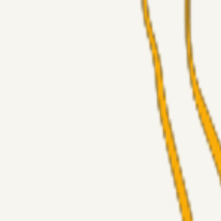
Alt det andet
3Point_Udviklere
23 timer siden
3Point hjemmeside opdateringer - August
Fans
Chrisdinho88
06. aug. 2026
Horsens - Brøndby billet
Alt det andet
Chrisdinho88
05. aug. 2026
Bange anelser
Superliga-truppen
GulBlaaPuls
05. aug. 2026
Kommer Jobbe hjem?
Masterclass
Sinbad
05. aug. 2026
Brøndby-TV og u-19
Alt det andet
LJS
04. aug. 2026