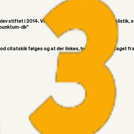
v stiftet i 2014. Vi ønsker at bringe objektiv journalistik, 
t-punktum-dk"
citatskik følges og at der linkes, hvor citatet er taget fra. 