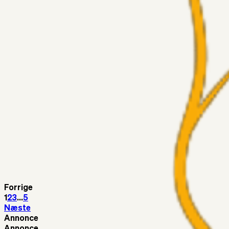
5. Forudsigelser op til Horsens kampen.
Fans
RasmusStephansen
04. aug. 2026
Nørgaards Lever Hug, Skaktræk Mod En Utålmodig Ejerk
Fans
RasmusStephansen
04. aug. 2026
Har GFH løsnet grebet...?
Superliga-truppen
Thomcat
04. aug. 2026
Medie: Tahirovic til Celtic for samlet 6 mio Euro
Superliga-truppen
Taktikeren
03. aug. 2026
Kunne Sami Jalal være den næste offensive brik? 🤔💛💙
Forrige
1
2
3
...
5
Næste
Annonce
Annonce