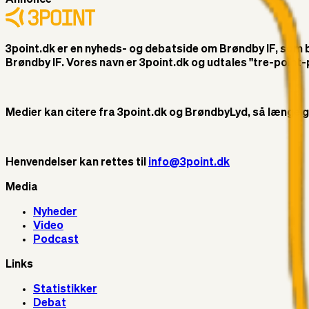
3point.dk er en nyheds- og debatside om Brøndby IF, som ble
Brøndby IF. Vores navn er 3point.dk og udtales "tre-poin
Medier kan citere fra 3point.dk og BrøndbyLyd, så længe god 
Henvendelser kan rettes til
info@3point.dk
Media
Nyheder
Video
Podcast
Links
Statistikker
Debat