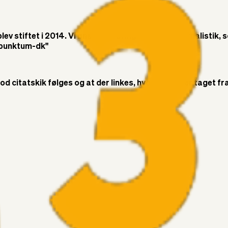
v stiftet i 2014. Vi ønsker at bringe objektiv journalistik, 
t-punktum-dk"
citatskik følges og at der linkes, hvor citatet er taget fra. 