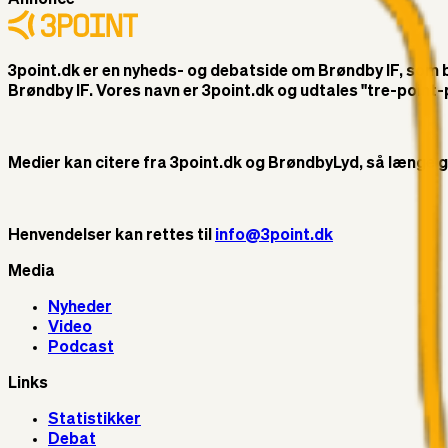
3point.dk er en nyheds- og debatside om Brøndby IF, som ble
Brøndby IF. Vores navn er 3point.dk og udtales "tre-poin
Medier kan citere fra 3point.dk og BrøndbyLyd, så længe god 
Henvendelser kan rettes til
info@3point.dk
Media
Nyheder
Video
Podcast
Links
Statistikker
Debat