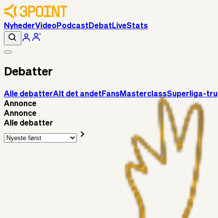
Nyheder
Video
Podcast
Debat
Live
Stats
Debatter
Alle debatter
Alt det andet
Fans
Masterclass
Superliga-tr
Annonce
Annonce
Alle debatter
Fans
Chrisdinho88
19 min. siden
Horsens - Brøndby billet
Alt det andet
Chrisdinho88
12 timer siden
Bange anelser