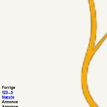
Medie: Tahirovic til Celtic for samlet 6 mio Euro
Superliga-truppen
Taktikeren
03. aug. 2026
Kunne Sami Jalal være den næste offensive brik? 🤔💛💙
Superliga-truppen
SKJ6986
03. aug. 2026
Lindstrøm
Superliga-truppen
RasmusStephansen
03. aug. 2026
Olti Hyseni, Bliver Brøndbys Største Salg Nogensinde…..!!!
Fans
Stelil
02. aug. 2026
Sydsiden mid Viborg
Forrige
1
2
3
...
5
Næste
Annonce
Annonce