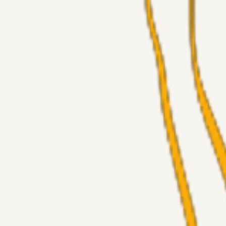
Superliga-truppen
GulBlaaPuls
15 timer siden
Kommer Jobbe hjem?
Masterclass
Sinbad
05. aug. 2026
Brøndby-TV og u-19
Alt det andet
LJS
04. aug. 2026
5. Forudsigelser op til Horsens kampen.
Fans
RasmusStephansen
04. aug. 2026
Nørgaards Lever Hug, Skaktræk Mod En Utålmodig Ejerk
Fans
RasmusStephansen
04. aug. 2026
Har GFH løsnet grebet...?
Superliga-truppen
Thomcat
04. aug. 2026