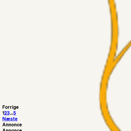
Medie: Tahirovic til Celtic for samlet 6 mio Euro
Superliga-truppen
Taktikeren
03. aug. 2026
Kunne Sami Jalal være den næste offensive brik? 🤔💛💙
Superliga-truppen
SKJ6986
03. aug. 2026
Lindstrøm
Superliga-truppen
RasmusStephansen
03. aug. 2026
Olti Hyseni, Bliver Brøndbys Største Salg Nogensinde…..!!!
Fans
Stelil
02. aug. 2026
Sydsiden mid Viborg
Forrige
1
2
3
...
5
Næste
Annonce
Annonce