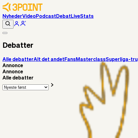
Nyheder
Video
Podcast
Debat
Live
Stats
Debatter
Alle debatter
Alt det andet
Fans
Masterclass
Superliga-tr
Annonce
Annonce
Alle debatter
Fans
Chrisdinho88
06. aug. 2026
Horsens - Brøndby billet
Alt det andet
Chrisdinho88
05. aug. 2026
Bange anelser