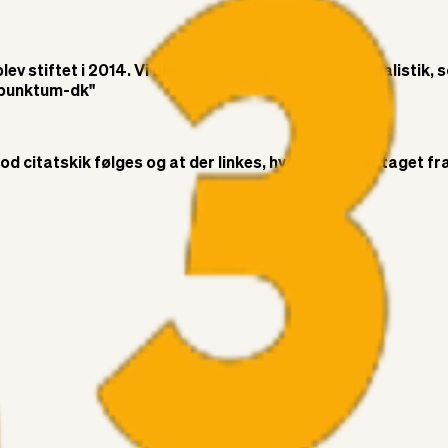
v stiftet i 2014. Vi ønsker at bringe objektiv journalistik, 
t-punktum-dk"
citatskik følges og at der linkes, hvor citatet er taget fra. 