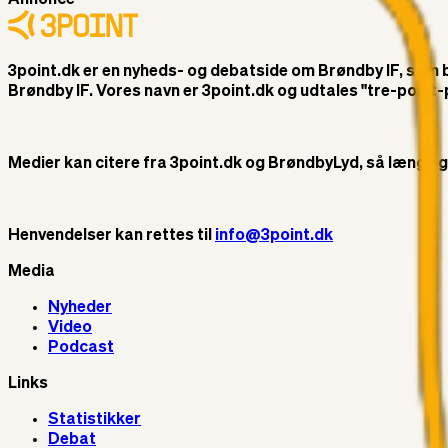
3point.dk er en nyheds- og debatside om Brøndby IF, som ble
Brøndby IF. Vores navn er 3point.dk og udtales "tre-poin
Medier kan citere fra 3point.dk og BrøndbyLyd, så længe god 
Henvendelser kan rettes til
info@3point.dk
Media
Nyheder
Video
Podcast
Links
Statistikker
Debat