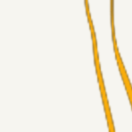
Superliga-truppen
GulBlaaPuls
05. aug. 2026
Kommer Jobbe hjem?
Masterclass
Sinbad
05. aug. 2026
Brøndby-TV og u-19
Alt det andet
LJS
04. aug. 2026
5. Forudsigelser op til Horsens kampen.
Fans
RasmusStephansen
04. aug. 2026
Nørgaards Lever Hug, Skaktræk Mod En Utålmodig Ejerk
Fans
RasmusStephansen
04. aug. 2026
Har GFH løsnet grebet...?
Superliga-truppen
Thomcat
04. aug. 2026