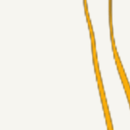
Alt det andet
3Point_Udviklere
19 timer siden
3Point hjemmeside opdateringer - August
Fans
Chrisdinho88
06. aug. 2026
Horsens - Brøndby billet
Alt det andet
Chrisdinho88
05. aug. 2026
Bange anelser
Superliga-truppen
GulBlaaPuls
05. aug. 2026
Kommer Jobbe hjem?
Masterclass
Sinbad
05. aug. 2026
Brøndby-TV og u-19
Alt det andet
LJS
04. aug. 2026