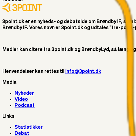
3point.dk er en nyheds- og debatside om Brøndby IF, som ble
Brøndby IF. Vores navn er 3point.dk og udtales "tre-poin
Medier kan citere fra 3point.dk og BrøndbyLyd, så længe god 
Henvendelser kan rettes til
info@3point.dk
Media
Nyheder
Video
Podcast
Links
Statistikker
Debat