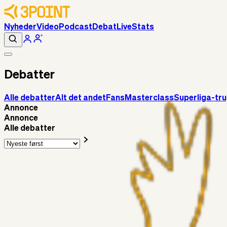
Nyheder
Video
Podcast
Debat
Live
Stats
Debatter
Alle debatter
Alt det andet
Fans
Masterclass
Superliga-tr
Annonce
Annonce
Alle debatter
Alt det andet
RasmusStephansen
1 time siden
Brøndby´s Nye Hold – Oprustningen Er Markant……!
Superliga-truppen
Sorteslyngel
11 timer siden
Så gælder det Horsens