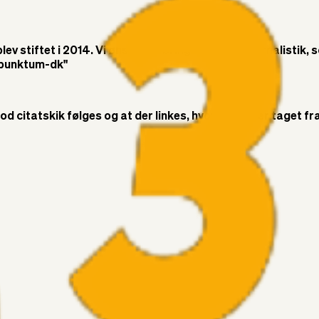
v stiftet i 2014. Vi ønsker at bringe objektiv journalistik, 
t-punktum-dk"
citatskik følges og at der linkes, hvor citatet er taget fra. 