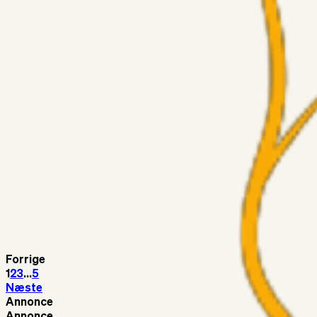
5. Forudsigelser op til Horsens kampen.
Fans
RasmusStephansen
04. aug. 2026
Nørgaards Lever Hug, Skaktræk Mod En Utålmodig Ejerk
Fans
RasmusStephansen
04. aug. 2026
Har GFH løsnet grebet...?
Superliga-truppen
Thomcat
04. aug. 2026
Medie: Tahirovic til Celtic for samlet 6 mio Euro
Superliga-truppen
Taktikeren
03. aug. 2026
Kunne Sami Jalal være den næste offensive brik? 🤔💛💙
Forrige
1
2
3
...
5
Næste
Annonce
Annonce