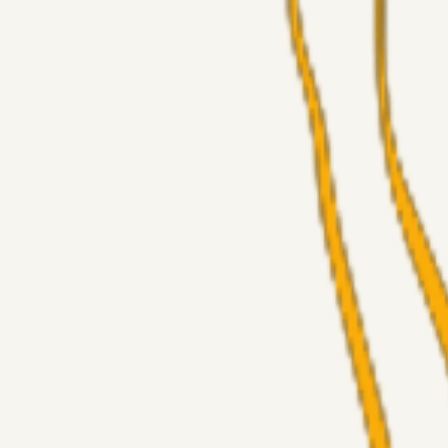
Alt det andet
Chrisdinho88
05. aug. 2026
Bange anelser
Superliga-truppen
GulBlaaPuls
05. aug. 2026
Kommer Jobbe hjem?
Masterclass
Sinbad
05. aug. 2026
Brøndby-TV og u-19
Alt det andet
LJS
04. aug. 2026
5. Forudsigelser op til Horsens kampen.
Fans
RasmusStephansen
04. aug. 2026
Nørgaards Lever Hug, Skaktræk Mod En Utålmodig Ejerk
Fans
RasmusStephansen
04. aug. 2026