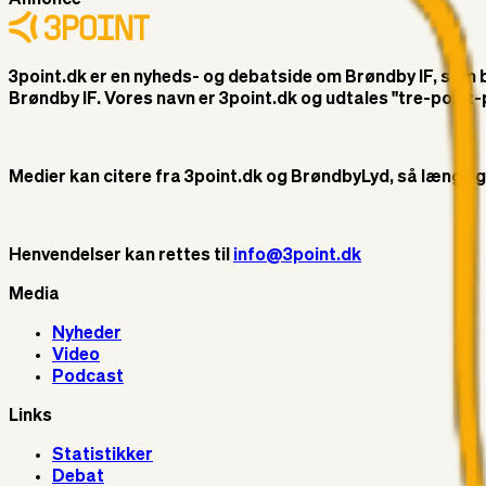
3point.dk er en nyheds- og debatside om Brøndby IF, som ble
Brøndby IF. Vores navn er 3point.dk og udtales "tre-poin
Medier kan citere fra 3point.dk og BrøndbyLyd, så længe god 
Henvendelser kan rettes til
info@3point.dk
Media
Nyheder
Video
Podcast
Links
Statistikker
Debat