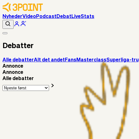
Nyheder
Video
Podcast
Debat
Live
Stats
Debatter
Alle debatter
Alt det andet
Fans
Masterclass
Superliga-tr
Annonce
Annonce
Alle debatter
Alt det andet
3Point_Udviklere
5 timer siden
3Point hjemmeside opdateringer - August
Fans
Chrisdinho88
06. aug. 2026
Horsens - Brøndby billet