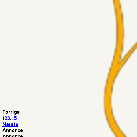
Har GFH løsnet grebet...?
Superliga-truppen
Thomcat
04. aug. 2026
Medie: Tahirovic til Celtic for samlet 6 mio Euro
Superliga-truppen
Taktikeren
03. aug. 2026
Kunne Sami Jalal være den næste offensive brik? 🤔💛💙
Superliga-truppen
SKJ6986
03. aug. 2026
Lindstrøm
Superliga-truppen
RasmusStephansen
03. aug. 2026
Olti Hyseni, Bliver Brøndbys Største Salg Nogensinde…..!!!
Forrige
1
2
3
...
5
Næste
Annonce
Annonce