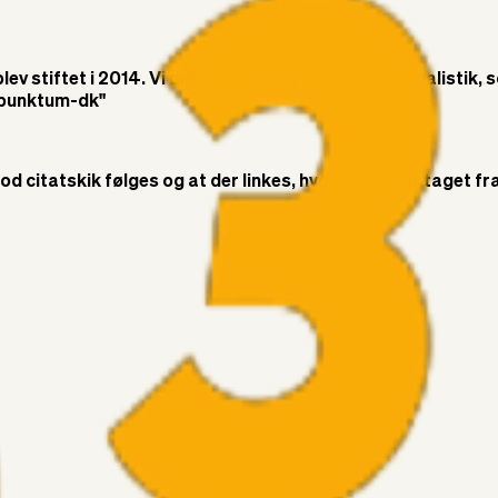
v stiftet i 2014. Vi ønsker at bringe objektiv journalistik, 
t-punktum-dk"
citatskik følges og at der linkes, hvor citatet er taget fra. 