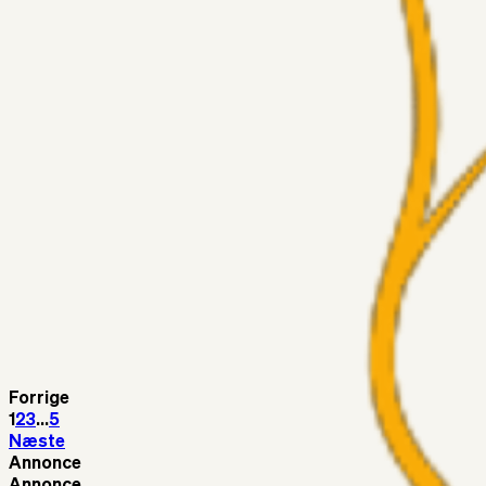
Har GFH løsnet grebet...?
Superliga-truppen
Thomcat
04. aug. 2026
Medie: Tahirovic til Celtic for samlet 6 mio Euro
Superliga-truppen
Taktikeren
03. aug. 2026
Kunne Sami Jalal være den næste offensive brik? 🤔💛💙
Superliga-truppen
SKJ6986
03. aug. 2026
Lindstrøm
Superliga-truppen
RasmusStephansen
03. aug. 2026
Olti Hyseni, Bliver Brøndbys Største Salg Nogensinde…..!!!
Forrige
1
2
3
...
5
Næste
Annonce
Annonce