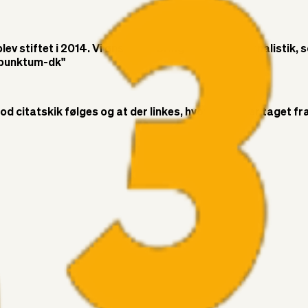
v stiftet i 2014. Vi ønsker at bringe objektiv journalistik, 
t-punktum-dk"
citatskik følges og at der linkes, hvor citatet er taget fra. 