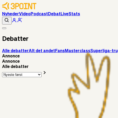
Nyheder
Video
Podcast
Debat
Live
Stats
Debatter
Alle debatter
Alt det andet
Fans
Masterclass
Superliga-tr
Annonce
Annonce
Alle debatter
Alt det andet
3Point_Udviklere
2 timer siden
3Point hjemmeside opdateringer - August
Fans
Chrisdinho88
06. aug. 2026
Horsens - Brøndby billet