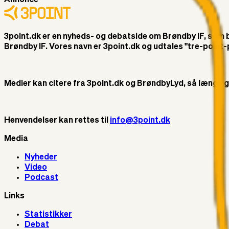
3point.dk er en nyheds- og debatside om Brøndby IF, som ble
Brøndby IF. Vores navn er 3point.dk og udtales "tre-poin
Medier kan citere fra 3point.dk og BrøndbyLyd, så længe god 
Henvendelser kan rettes til
info@3point.dk
Media
Nyheder
Video
Podcast
Links
Statistikker
Debat