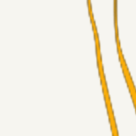
Alt det andet
Chrisdinho88
05. aug. 2026
Bange anelser
Superliga-truppen
GulBlaaPuls
05. aug. 2026
Kommer Jobbe hjem?
Masterclass
Sinbad
05. aug. 2026
Brøndby-TV og u-19
Alt det andet
LJS
04. aug. 2026
5. Forudsigelser op til Horsens kampen.
Fans
RasmusStephansen
04. aug. 2026
Nørgaards Lever Hug, Skaktræk Mod En Utålmodig Ejerk
Fans
RasmusStephansen
04. aug. 2026