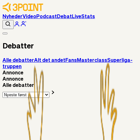
Nyheder
Video
Podcast
Debat
Live
Stats
Debatter
Alle debatter
Alt det andet
Fans
Masterclass
Superliga-
truppen
Annonce
Annonce
Alle debatter
Alt det andet
RasmusStephansen
22 timer siden
Brøndby´s Nye Hold – Oprustningen Er Markant……!
Superliga-truppen
Sorteslyngel
07. aug. 2026
Så gælder det Horsens