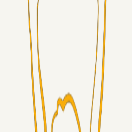
Alt det andet
3Point_Udviklere
07. aug. 2026
3Point hjemmeside opdateringer - August
Fans
Chrisdinho88
06. aug. 2026
Horsens - Brøndby billet
Alt det andet
Chrisdinho88
05. aug. 2026
Bange anelser
Superliga-truppen
GulBlaaPuls
05. aug. 2026
Kommer Jobbe hjem?
Masterclass
Sinbad
05. aug. 2026
Brøndby-TV og u-19
Alt det andet