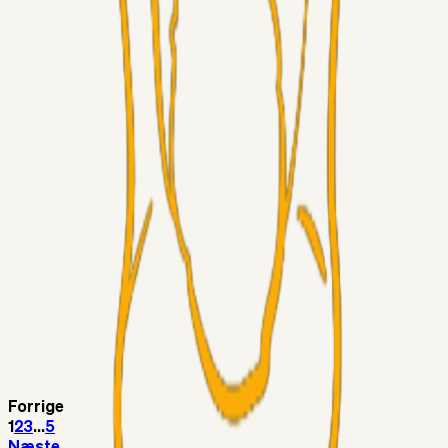
LJS
04. aug. 2026
5. Forudsigelser op til Horsens kampen.
Fans
RasmusStephansen
04. aug. 2026
Nørgaards Lever Hug, Skaktræk Mod En Utålmodig
Ejerkreds
Fans
RasmusStephansen
04. aug. 2026
Har GFH løsnet grebet...?
Superliga-truppen
Thomcat
04. aug. 2026
Medie: Tahirovic til Celtic for samlet 6 mio Euro
Superliga-truppen
Taktikeren
03. aug. 2026
Kunne Sami Jalal være den næste offensive brik? 🤔💛💙
Forrige
1
2
3
...
5
Næste