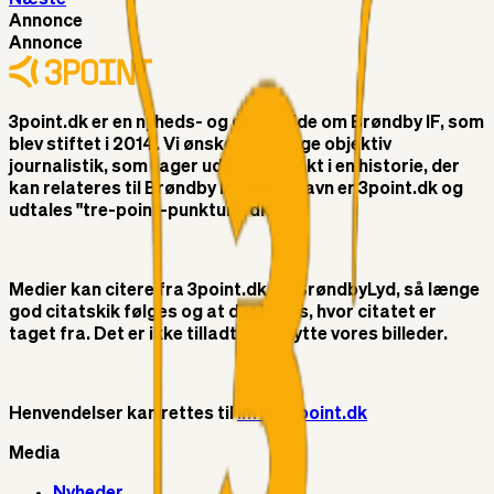
Annonce
Annonce
3point.dk er en nyheds- og debatside om Brøndby IF, som
blev stiftet i 2014. Vi ønsker at bringe objektiv
journalistik, som tager udgangspunkt i en historie, der
kan relateres til Brøndby IF. Vores navn er 3point.dk og
udtales "tre-point-punktum-dk"
Medier kan citere fra 3point.dk og BrøndbyLyd, så længe
god citatskik følges og at der linkes, hvor citatet er
taget fra. Det er ikke tilladt at benytte vores billeder.
Henvendelser kan rettes til
info@3point.dk
Media
Nyheder