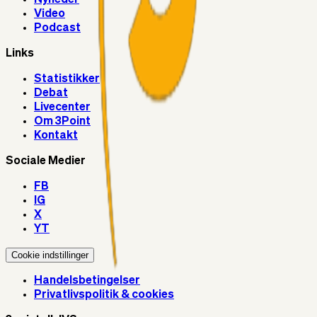
Video
Podcast
Links
Statistikker
Debat
Livecenter
Om 3Point
Kontakt
Sociale Medier
FB
IG
X
YT
Cookie indstillinger
Handelsbetingelser
Privatlivspolitik & cookies