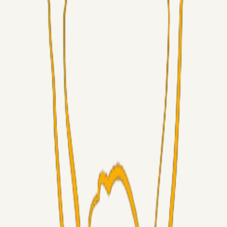
Superliga-truppen
GulBlaaPuls
05. aug. 2026
Kommer Jobbe hjem?
Masterclass
Sinbad
05. aug. 2026
Brøndby-TV og u-19
Alt det andet
LJS
04. aug. 2026
5. Forudsigelser op til Horsens kampen.
Fans
RasmusStephansen
04. aug. 2026
Nørgaards Lever Hug, Skaktræk Mod En Utålmodig
Ejerkreds
Fans
RasmusStephansen
04. aug. 2026
Har GFH løsnet grebet...?