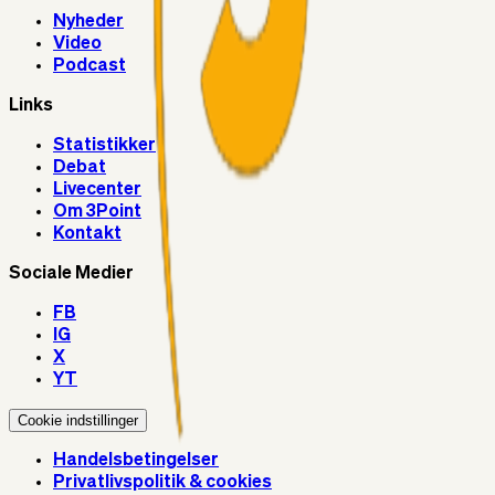
Nyheder
Video
Podcast
Links
Statistikker
Debat
Livecenter
Om 3Point
Kontakt
Sociale Medier
FB
IG
X
YT
Cookie indstillinger
Handelsbetingelser
Privatlivspolitik & cookies