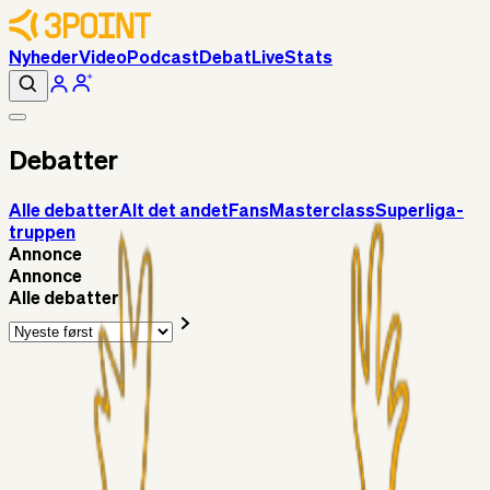
Nyheder
Video
Podcast
Debat
Live
Stats
Debatter
Alle debatter
Alt det andet
Fans
Masterclass
Superliga-
truppen
Annonce
Annonce
Alle debatter
Fans
Chrisdinho88
06. aug. 2026
Horsens - Brøndby billet
Alt det andet
Chrisdinho88
05. aug. 2026
Bange anelser