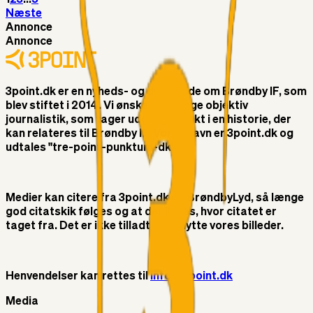
Næste
Annonce
Annonce
3point.dk er en nyheds- og debatside om Brøndby IF, som
blev stiftet i 2014. Vi ønsker at bringe objektiv
journalistik, som tager udgangspunkt i en historie, der
kan relateres til Brøndby IF. Vores navn er 3point.dk og
udtales "tre-point-punktum-dk"
Medier kan citere fra 3point.dk og BrøndbyLyd, så længe
god citatskik følges og at der linkes, hvor citatet er
taget fra. Det er ikke tilladt at benytte vores billeder.
Henvendelser kan rettes til
info@3point.dk
Media