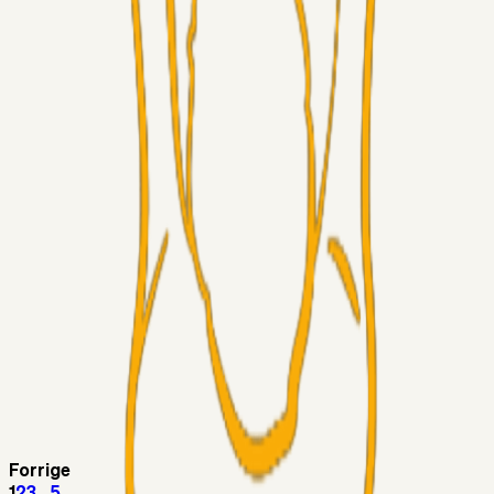
Superliga-truppen
Thomcat
04. aug. 2026
Medie: Tahirovic til Celtic for samlet 6 mio Euro
Superliga-truppen
Taktikeren
03. aug. 2026
Kunne Sami Jalal være den næste offensive brik? 🤔💛💙
Superliga-truppen
SKJ6986
03. aug. 2026
Lindstrøm
Superliga-truppen
RasmusStephansen
03. aug. 2026
Olti Hyseni, Bliver Brøndbys Største Salg
Nogensinde…..!!!
Fans
Stelil
02. aug. 2026
Sydsiden mid Viborg
Forrige
1
2
3
...
5