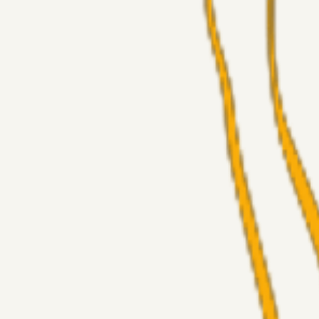
Superliga-truppen
GulBlaaPuls
05. aug. 2026
Kommer Jobbe hjem?
Masterclass
Sinbad
05. aug. 2026
Brøndby-TV og u-19
Alt det andet
LJS
04. aug. 2026
5. Forudsigelser op til Horsens kampen.
Fans
RasmusStephansen
04. aug. 2026
Nørgaards Lever Hug, Skaktræk Mod En Utålmodig Ejerk
Fans
RasmusStephansen
04. aug. 2026
Har GFH løsnet grebet...?
Superliga-truppen
Thomcat
04. aug. 2026