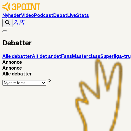
Nyheder
Video
Podcast
Debat
Live
Stats
Debatter
Alle debatter
Alt det andet
Fans
Masterclass
Superliga-tr
Annonce
Annonce
Alle debatter
Fans
Chrisdinho88
9 timer siden
Horsens - Brøndby billet
Alt det andet
Chrisdinho88
21 timer siden
Bange anelser