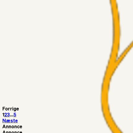
Medie: Tahirovic til Celtic for samlet 6 mio Euro
Superliga-truppen
Taktikeren
03. aug. 2026
Kunne Sami Jalal være den næste offensive brik? 🤔💛💙
Superliga-truppen
SKJ6986
03. aug. 2026
Lindstrøm
Superliga-truppen
RasmusStephansen
03. aug. 2026
Olti Hyseni, Bliver Brøndbys Største Salg Nogensinde…..!!!
Fans
Stelil
02. aug. 2026
Sydsiden mid Viborg
Forrige
1
2
3
...
5
Næste
Annonce
Annonce