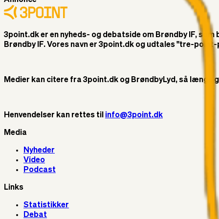
3point.dk er en nyheds- og debatside om Brøndby IF, som ble
Brøndby IF. Vores navn er 3point.dk og udtales "tre-poin
Medier kan citere fra 3point.dk og BrøndbyLyd, så længe god 
Henvendelser kan rettes til
info@3point.dk
Media
Nyheder
Video
Podcast
Links
Statistikker
Debat