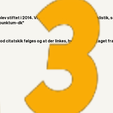
v stiftet i 2014. Vi ønsker at bringe objektiv journalistik, 
t-punktum-dk"
citatskik følges og at der linkes, hvor citatet er taget fra. 