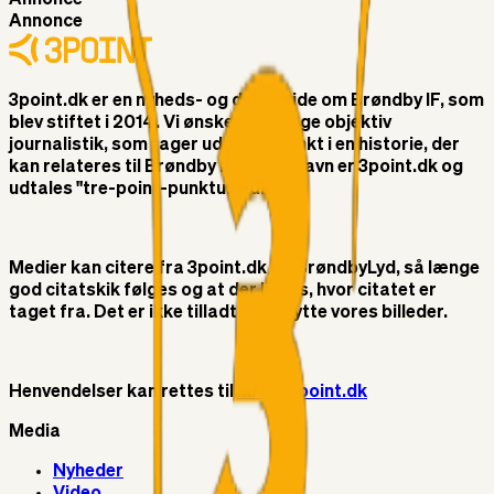
Annonce
3point.dk er en nyheds- og debatside om Brøndby IF, som
blev stiftet i 2014. Vi ønsker at bringe objektiv
journalistik, som tager udgangspunkt i en historie, der
kan relateres til Brøndby IF. Vores navn er 3point.dk og
udtales "tre-point-punktum-dk"
Medier kan citere fra 3point.dk og BrøndbyLyd, så længe
god citatskik følges og at der linkes, hvor citatet er
taget fra. Det er ikke tilladt at benytte vores billeder.
Henvendelser kan rettes til
info@3point.dk
Media
Nyheder
Video