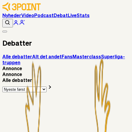
Nyheder
Video
Podcast
Debat
Live
Stats
Debatter
Alle debatter
Alt det andet
Fans
Masterclass
Superliga-
truppen
Annonce
Annonce
Alle debatter
Superliga-truppen
SKJ6986
17 min. siden
Pentz
Superliga-truppen
Gypsy
14 timer siden
Vallys