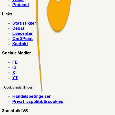
Podcast
Links
Statistikker
Debat
Livecenter
Om 3Point
Kontakt
Sociale Medier
FB
IG
X
YT
Cookie indstillinger
Handelsbetingelser
Privatlivspolitik & cookies
3point.dk IVS