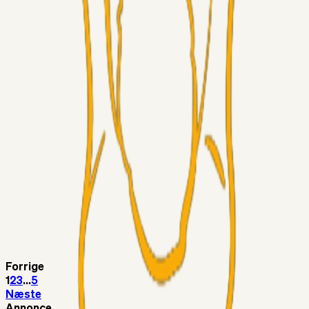
Chrisdinho88
06. aug. 2026
Horsens - Brøndby billet
Alt det andet
Chrisdinho88
05. aug. 2026
Bange anelser
Superliga-truppen
GulBlaaPuls
05. aug. 2026
Kommer Jobbe hjem?
Masterclass
Sinbad
05. aug. 2026
Brøndby-TV og u-19
Alt det andet
LJS
04. aug. 2026
5. Forudsigelser op til Horsens kampen.
Forrige
1
2
3
...
5
Næste
Annonce