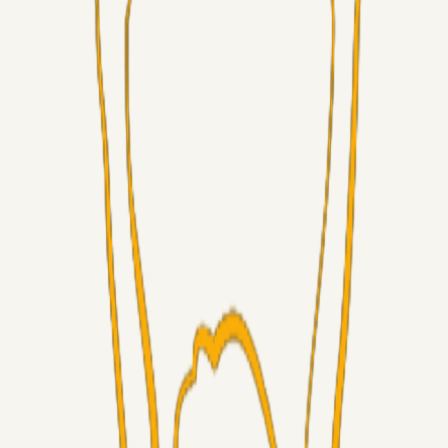
Alt det andet
roligrolig
15 timer siden
Livecenter kommentarspor?
Superliga-truppen
Chrisdinho88
09. aug. 2026
Frederik Alves
Alt det andet
RasmusStephansen
08. aug. 2026
Brøndby´s Nye Hold – Oprustningen Er Markant……!
Superliga-truppen
Sorteslyngel
07. aug. 2026
Så gælder det Horsens
Alt det andet
3Point_Udviklere
07. aug. 2026
3Point hjemmeside opdateringer - August
Fans