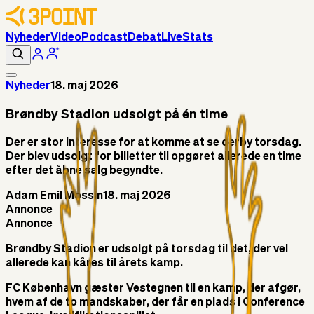
Nyheder
Video
Podcast
Debat
Live
Stats
Nyheder
18. maj 2026
Brøndby Stadion udsolgt på én time
Der er stor interesse for at komme at se derby torsdag.
Der blev udsolgt for billetter til opgøret allerede en time
efter det åbne salg begyndte.
Adam Emil Mossin
18. maj 2026
Annonce
Annonce
Brøndby Stadion er udsolgt på torsdag til det, der vel
allerede kan kåres til årets kamp.
FC København gæster Vestegnen til en kamp, der afgør,
hvem af de to mandskaber, der får en plads i Conference