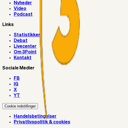
Nyheder
Video
Podcast
Links
Statistikker
Debat
Livecenter
Om 3Point
Kontakt
Sociale Medier
FB
IG
X
YT
Cookie indstillinger
Handelsbetingelser
Privatlivspolitik & cookies