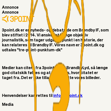
Annonce
Annonce
3point.dk er en nyheds- og debatside om Brøndby IF, som
blev stiftet i 2014. Vi ønsker at bringe objektiv
journalistik, som tager udgangspunkt i en historie, der
kan relateres til Brøndby IF. Vores navn er 3point.dk og
udtales "tre-point-punktum-dk"
Medier kan citere fra 3point.dk og BrøndbyLyd, så længe
god citatskik følges og at der linkes, hvor citatet er
taget fra. Det er ikke tilladt at benytte vores billeder.
Henvendelser kan rettes til
info@3point.dk
Media