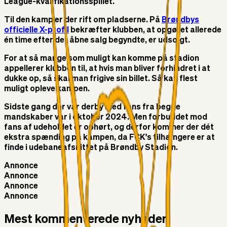
League-kvalifikationsspillet.
Til den kamp er der rift om pladserne. På
Brøndbys
officielle X-profil
bekræfter klubben, at opgøret allerede
én time efter det åbne salg begyndte, er udsolgt.
For at så mange som muligt kan komme på stadion
appellerer klubben til, at hvis man bliver forhindret i at
dukke op, så skal man frigive sin billet. Så kan flest
muligt opleve kampen.
Sidste gang der var derby med fans fra begge
mandskaber var i oktober 2024. Men forbuddet mod
fans af udeholdet er ophørt, og derfor kommer der dét
ekstra spænding på kampen, da FCK's tilhængere er at
finde i udebaneafsnittet på Brøndby Stadion.
Annonce
Annonce
Annonce
Annonce
Mest kommenterede nyheder