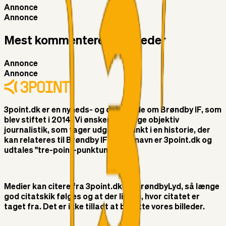
Annonce
Annonce
Mest kommenterede nyheder
Annonce
Annonce
3point.dk er en nyheds- og debatside om Brøndby IF, som
blev stiftet i 2014. Vi ønsker at bringe objektiv
journalistik, som tager udgangspunkt i en historie, der
kan relateres til Brøndby IF. Vores navn er 3point.dk og
udtales "tre-point-punktum-dk"
Medier kan citere fra 3point.dk og BrøndbyLyd, så længe
god citatskik følges og at der linkes, hvor citatet er
taget fra. Det er ikke tilladt at benytte vores billeder.