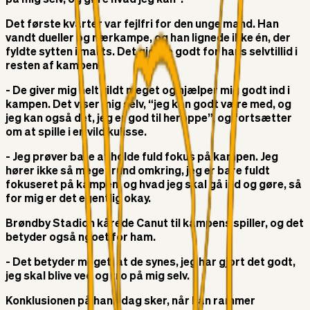
på mig selv, og gøre hvad jeg kan”.
Det første kvarter var fejlfri for den unge mand. Han
vandt dueller og nærkampe, og han lignede ikke én, der
fyldte sytten i marts. Det gjorde godt for hans selvtillid i
resten af kampen.
- De giver mig helt vildt meget og hjælper mig godt ind i
kampen. Det viser mig selv, “jeg kan godt være med, og
jeg kan også det, jeg er god til heroppe”, og fortsætter
om at spille i en vild kulisse.
- Jeg prøver bare at holde fuld fokus på kampen. Jeg
hører ikke så meget rund omkring, jeg er bare fuldt
fokuseret på kampen, og hvad jeg skal gå ind og gøre, så
for mig er det egentlig okay.
Brøndby Stadion kårede Canut til kampens spiller, og det
betyder også ngoet for ham.
- Det betyder meget, at de synes, jeg har gjort det godt,
jeg skal blive ved og tro på mig selv.
Konklusionen på hans dag sker, når han rammer