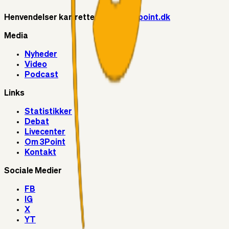
Henvendelser kan rettes til
info@3point.dk
Media
Nyheder
Video
Podcast
Links
Statistikker
Debat
Livecenter
Om 3Point
Kontakt
Sociale Medier
FB
IG
X
YT