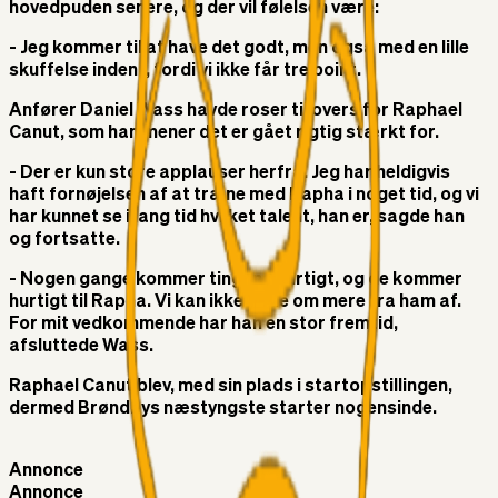
hovedpuden senere, og der vil følelsen være:
- Jeg kommer til at have det godt, men også med en lille
skuffelse inden i, fordi vi ikke får tre point.
Anfører Daniel Wass havde roser til overs for Raphael
Canut, som han mener det er gået rigtig stærkt for.
- Der er kun store applauser herfra. Jeg har heldigvis
haft fornøjelsen af at træne med Rapha i noget tid, og vi
har kunnet se i lang tid hvilket talent, han er, sagde han
og fortsatte.
- Nogen gange kommer tingene hurtigt, og de kommer
hurtigt til Rapha. Vi kan ikke bede om mere fra ham af.
For mit vedkommende har han en stor fremtid,
afsluttede Wass.
Raphael Canut blev, med sin plads i startopstillingen,
dermed Brøndbys næstyngste starter nogensinde.
Annonce
Annonce