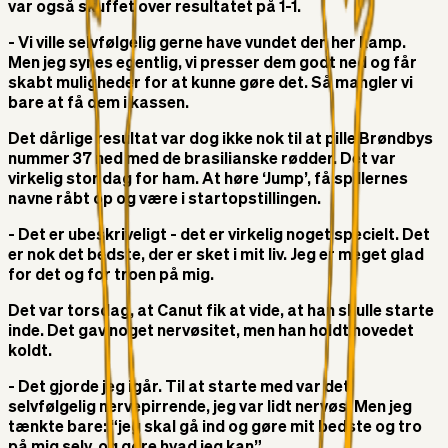
var også skuffet over resultatet på 1-1.
- Vi ville selvfølgelig gerne have vundet den her kamp.
Men jeg synes egentlig, vi presser dem godt ned og får
skabt muligheder for at kunne gøre det. Så mangler vi
bare at få dem i kassen.
Det dårlige resultat var dog ikke nok til at pille Brøndbys
nummer 37 ned med de brasilianske rødder. Det var
virkelig stor dag for ham. At høre ‘Jump’, få spillernes
navne råbt op og være i startopstillingen.
- Det er ubeskriveligt - det er virkelig noget specielt. Det
er nok det bedste, der er sket i mit liv. Jeg er meget glad
for det og for troen på mig.
Det var torsdag, at Canut fik at vide, at han skulle starte
inde. Det gav noget nervøsitet, men han holdt hovedet
koldt.
- Det gjorde jeg igår. Til at starte med var det
selvfølgelig nervepirrende, jeg var lidt nervøs. Men jeg
tænkte bare: “jeg skal gå ind og gøre mit bedste og tro