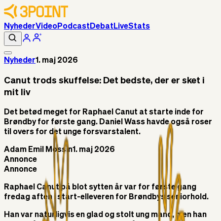
Nyheder
Video
Podcast
Debat
Live
Stats
Nyheder
1. maj 2026
Canut trods skuffelse: Det bedste, der er sket i
mit liv
Det betød meget for Raphael Canut at starte inde for
Brøndby for første gang. Daniel Wass havde også roser
til overs for det unge forsvarstalent.
Adam Emil Mossin
1. maj 2026
Annonce
Annonce
Raphael Canut på blot sytten år var for første gang
fredag aften i start-elleveren for Brøndbys seniorhold.
Han var naturligvis en glad og stolt ung mand, men han