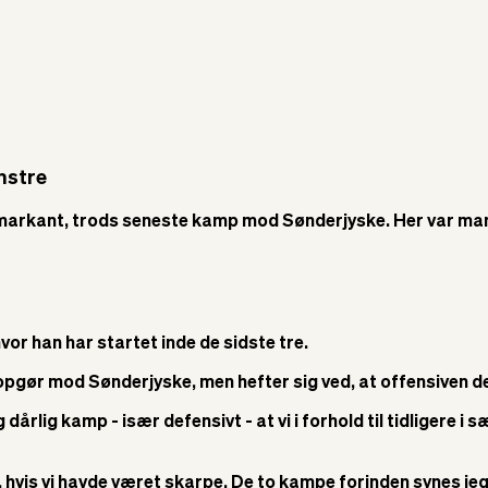
nstre
g markant, trods seneste kamp mod Sønderjyske. Her var man
or han har startet inde de sidste tre.
opgør mod Sønderjyske, men hefter sig ved, at offensiven d
ig dårlig kamp - især defensivt - at vi i forhold til tidligere 
ed, hvis vi havde været skarpe. De to kampe forinden synes j