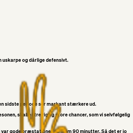
 uskarpe og dårlige defensivt.
en sidste periode ser markant stærkere ud.
i sæsonen, skaber tre rigtig store chancer, som vi selvfølgelig
eg var gode præstationer gennem 90 minutter. Så det er jo