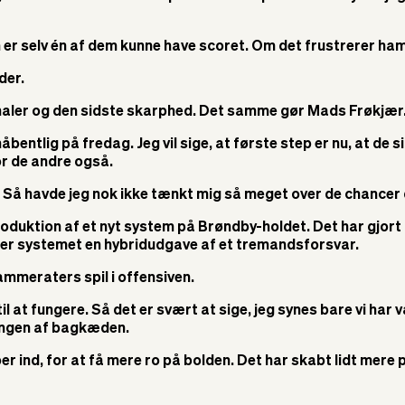
r selv én af dem kunne have scoret. Om det frustrerer ham, 
der.
naler og den sidste skarphed. Det samme gør Mads Frøkjær
håbentlig på fredag. Jeg vil sige, at første step er nu, at 
r de andre også.
0. Så havde jeg nok ikke tænkt mig så meget over de chancer d
duktion af et nyt system på Brøndby-holdet. Det har gjort h
er systemet en hybridudgave af et tremandsforsvar.
kammeraters spil i offensiven.
 til at fungere. Så det er svært at sige, jeg synes bare vi har 
ningen af bagkæden.
er ind, for at få mere ro på bolden. Det har skabt lidt mere pl