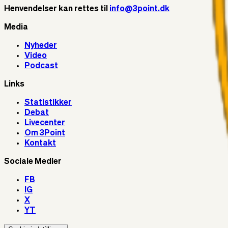
Henvendelser kan rettes til
info@3point.dk
Media
Nyheder
Video
Podcast
Links
Statistikker
Debat
Livecenter
Om 3Point
Kontakt
Sociale Medier
FB
IG
X
YT