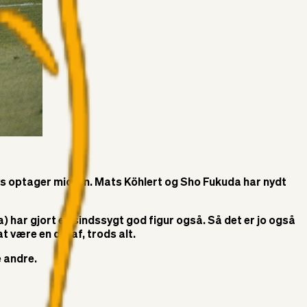
lys optager midten. Mats Köhlert og Sho Fukuda har nydt
har gjort en sindssygt god figur også. Så det er jo også
 være en del af, trods alt.
e andre.