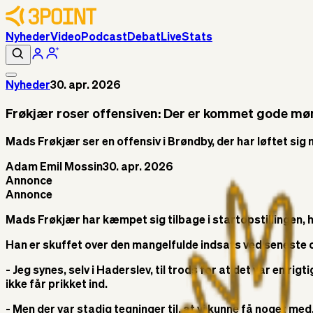
Nyheder
Video
Podcast
Debat
Live
Stats
Nyheder
30. apr. 2026
Frøkjær roser offensiven: Der er kommet gode mø
Mads Frøkjær ser en offensiv i Brøndby, der har løftet si
Adam Emil Mossin
30. apr. 2026
Annonce
Annonce
Mads Frøkjær har kæmpet sig tilbage i startopstillingen, hv
Han er skuffet over den mangelfulde indsats ved seneste 
- Jeg synes, selv i Haderslev, til trods for at det var en rigt
ikke får prikket ind.
- Men der var stadig tegninger til, at vi kunne få noget m