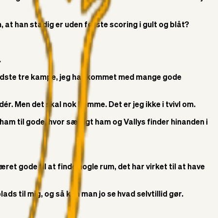
at han stadig er uden første scoring i gult og blåt?
.
de sidste tre kampe, jeg har kommet med mange gode
ér. Men det skal nok komme. Det er jeg ikke i tvivl om.
am til gode, hvor særligt ham og Vallys finder hinanden i
været gode til at finde nogle rum, det har virket til at have
ads til mig, og så kan man jo se hvad selvtillid gør.