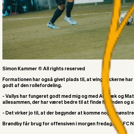
Simon Kammer © All rights reserved
Formationen har også givet plads til, at wingbackerne ha
godt af den rollefordeling.
- Vallys har fungeret godt med mig og med Ambæk og Mats (
allesammen, der har været bedre til at finde hinanden og sk
- Det virker jo til, at der begynder at komme nogle mønstr
Brøndby får brug for offensiven i morgen fredag, når FC