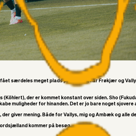
r fået særdeles meget plads på siderne, når Frøkjær og Val
Köhlert), der er kommet konstant over siden. Sho (Fukuda) 
abe muligheder for hinanden. Det er jo bare noget sjovere at
e, der giver mening. Både for Vallys, mig og Ambæk og alle d
 Nordsjælland kommer på besøg.