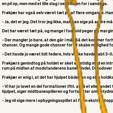
en pil op, men med et lille slag i selvtilliden for i søndags.
Frøkjær har også selv været tæt på af flere omgange. Han e
- Ja, det er jeg. Det tror jeg ikke, man kan sige på andre må
Det har været tæt på, og mange i fodbold peger på margi
- Der mangler jo bare, at den går i mål. Så det kommer for
chancer. Og mange gode chancer for at skabe mulighed fo
- Det havde jo været lidt federe, hvis vi ikke havde tabt 3-
Frøkjærs genindtog på holdet er sket samtidig med en intro
rum på midten af modstanderens banehalvdel. Derudover 
Frøkjær er enig i, at det har hjulpet både han og sine hold
- Vi har jo lavet en del formationer ifht. at få et eller andet
hjulpet, siger midtbanespilleren og fortsætter om betyd
- Jeg vil sige mere i opbygningsspillet at få en ekstra stopp