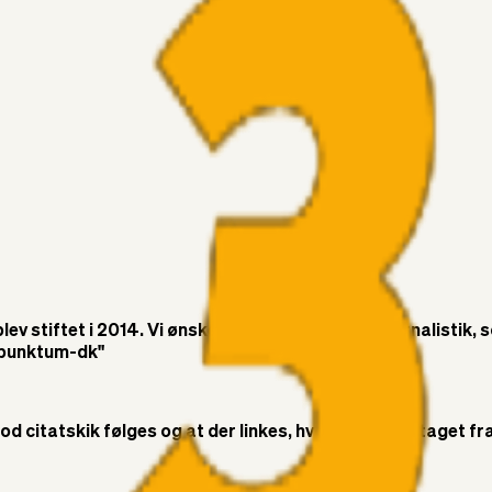
v stiftet i 2014. Vi ønsker at bringe objektiv journalistik, 
t-punktum-dk"
citatskik følges og at der linkes, hvor citatet er taget fra. 