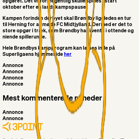
opgøret. Det vil formegentlig skulle spilles i start
oktober efter en landskampspause.
Kampen forinden derbyet skal Brøndby ligeledes en tur
til Herning for at møde FC Midtjylland. Dermed er det to
store opgør i træk, som Brøndby har i vente i ottende og
niende spillerunde.
Hele Brøndbys kampprogram kan læses inde på
Superligaens hjemmeside
her
Annonce
Annonce
Annonce
Annonce
Mest kommenterede nyheder
Annonce
Annonce