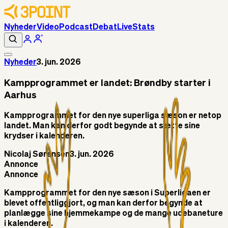
Nyheder
Video
Podcast
Debat
Live
Stats
Nyheder
3. jun. 2026
Kampprogrammet er landet: Brøndby starter i
Aarhus
Kampprogrammet for den nye superliga sæson er netop
landet. Man kan derfor godt begynde at sætte sine
krydser i kalenderen.
Nicolaj Sørensen
3. jun. 2026
Annonce
Annonce
Kampprogrammet for den nye sæson i Superligaen er
blevet offentliggjort, og man kan derfor begynde at
planlægge sine hjemmekampe og de mange udebaneture
i kalenderen.