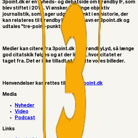
3point.dk er en nyheds- og debatside om Brøndby IF, som
blev stiftet i 2014. Vi ønsker at bringe objektiv
journalistik, som tager udgangspunkt i en historie, der
kan relateres til Brøndby IF. Vores navn er 3point.dk og
udtales "tre-point-punktum-dk"
Medier kan citere fra 3point.dk og BrøndbyLyd, så længe
god citatskik følges og at der linkes, hvor citatet er
taget fra. Det er ikke tilladt at benytte vores billeder.
Henvendelser kan rettes til
info@3point.dk
Media
Nyheder
Video
Podcast
Links