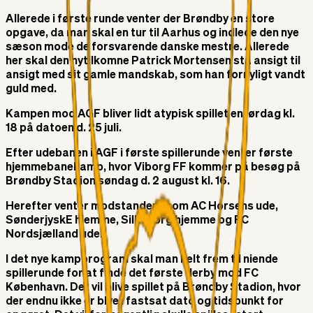
Allerede i første runde venter der Brøndby en store
opgave, da man skal en tur til Aarhus og indlede den nye
sæson mode de forsvarende danske mestre. Allerede
her skal den nytilkomne Patrick Mortensen stå ansigt til
ansigt med sit gamle mandskab, som han fornyligt vandt
guld med.
Kampen mod AGF bliver lidt atypisk spillet en lørdag kl.
18 på datoen d. 25 juli.
Efter udebanen i AGF i første spillerunde venter første
hjemmebanekamp, hvor Viborg FF kommer på besøg på
Brøndby Stadion søndag d. 2 august kl. 16.
Herefter venter modstandere som AC Horsens ude,
SønderjyskE hjemme, Silkeborg hjemme og FC
Nordsjælland ude.
I det nye kampprogram skal man helt frem til niende
spillerunde for at finde det første derby mod FC
København. Det vil blive spillet på Brøndby Stadion, hvor
der endnu ikke er blvet fastsat dato og tidspunkt for