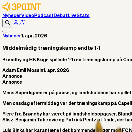
Nyheder
Video
Podcast
Debat
Live
Stats
Nyheder
1. apr. 2026
Middelmådig træningskamp endte 1-1
Brøndby og HB Køge spillede 1-1 i en træningskamp på Ca
Adam Emil Mossin
1. apr. 2026
Annonce
Annonce
Mens Superligaen er på pause, og landsholdene har spillet
Men onsdag eftermiddag var der træningskamp på Capelli S
Flere fra Brøndby har været på landsholdsopgaver. Blandt 
Slisz, Benjamin Tahirovic og Patrick Pentz at finde, der 
Luis Binks har karantæne i det kommende opgør mod FC Nor