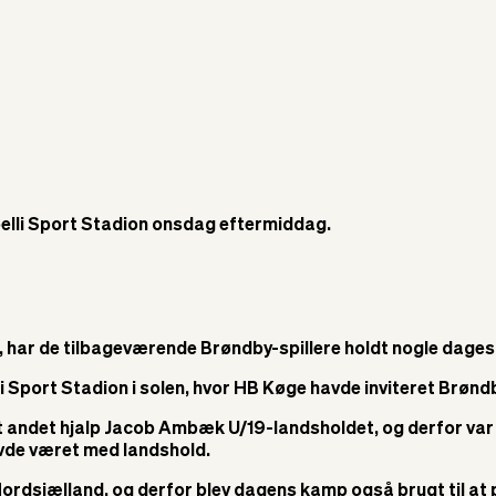
pelli Sport Stadion onsdag eftermiddag.
, har de tilbageværende Brøndby-spillere holdt nogle dages 
port Stadion i solen, hvor HB Køge havde inviteret Brøndby
andet hjalp Jacob Ambæk U/19-landsholdet, og derfor var ha
havde været med landshold.
dsjælland, og derfor blev dagens kamp også brugt til at p