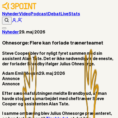
Nyheder
Video
Podcast
Debat
Live
Stats
Nyheder
29. maj 2026
Ohnesorge: Flere kan forlade trænerteamet
Steve Cooper blev for nyligt fyret sammen med sin
assistent Alan Tate. Det er ikke nødvendigvis de eneste,
der forlader Brøndby ifølger Julius Ohnesorge.
Adam Emil Mossin
29. maj 2026
Annonce
Annonce
Efter sæsonafslutningen meldte Brøndby ud, at man
havde stoppet samarbejdet med cheftræner Steve
Cooper og assistenten Alan Tate.
I samme ombæring blev Julius Ohnesorge præsenteret,