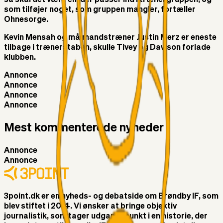
så skal det være en, der passer ind i trænergruppen, og
som tilføjer noget, som gruppen mangler, fortæller
Ohnesorge.
Kevin Mensah og målmandstræner Justin Merz er eneste
tilbage i trænerstaben, skulle Tivey og Dawson forlade
klubben.
Annonce
Annonce
Annonce
Annonce
Mest kommenterede nyheder
Annonce
Annonce
3point.dk er en nyheds- og debatside om Brøndby IF, som
blev stiftet i 2014. Vi ønsker at bringe objektiv
journalistik, som tager udgangspunkt i en historie, der