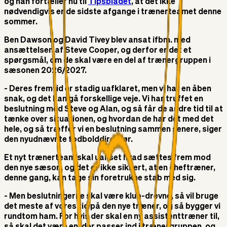
og han fortæller nu til
Tipsbladet
, at det ikke
nødvendigvis er de sidste afgange i trænerteamet denne
sommer.
Ben Dawson og David Tivey blev ansat ifbm. med
ansættelsen af Steve Cooper, og derfor er det et
spørgsmål, om de skal være en del af trænergruppen i
sæsonen 2026/2027.
- Deres fremtid er stadig uafklaret, men vi har en åben
snak, og det kan gå forskellige veje. Vi har truffet en
beslutning med Steve og Alan, og så får de andre tid til at
tænke over situationen, og hvordan de har det med det
hele, og så træffer vi en beslutning sammen senere, siger
den nyudnævnte fodbolddirektør.
Et nyt trænerteam skal uanset hvad sættes frem mod
den nye sæson, og det er ikke sikkert, at en cheftræner,
denne gang, kan tage sin foretrukne stab med sig.
- Men beslutningerne skal være klub-drevne, så vil bruge
det meste af vores tid på den nye træner, og så bygger vi
rundtom ham. For hvis der skal en ny assistenttræner til,