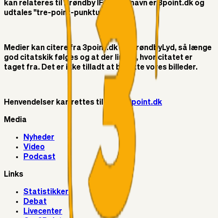
kan relateres til Brøndby IF. Vores navn er 3point.dk og
udtales "tre-point-punktum-dk"
Medier kan citere fra 3point.dk og BrøndbyLyd, så længe
god citatskik følges og at der linkes, hvor citatet er
taget fra. Det er ikke tilladt at benytte vores billeder.
Henvendelser kan rettes til
info@3point.dk
Media
Nyheder
Video
Podcast
Links
Statistikker
Debat
Livecenter