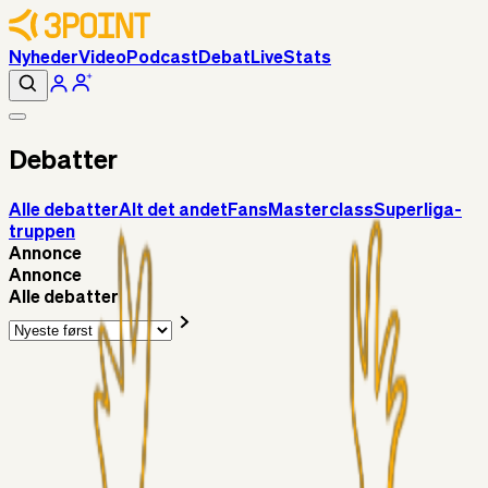
Nyheder
Video
Podcast
Debat
Live
Stats
Debatter
Alle debatter
Alt det andet
Fans
Masterclass
Superliga-
truppen
Annonce
Annonce
Alle debatter
Alt det andet
RasmusStephansen
4 timer siden
Brøndby´s Nye Hold – Oprustningen Er Markant……!
Superliga-truppen
Sorteslyngel
14 timer siden
Så gælder det Horsens