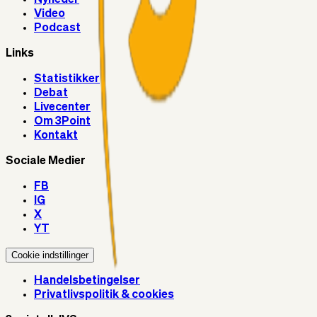
Video
Podcast
Links
Statistikker
Debat
Livecenter
Om 3Point
Kontakt
Sociale Medier
FB
IG
X
YT
Cookie indstillinger
Handelsbetingelser
Privatlivspolitik & cookies