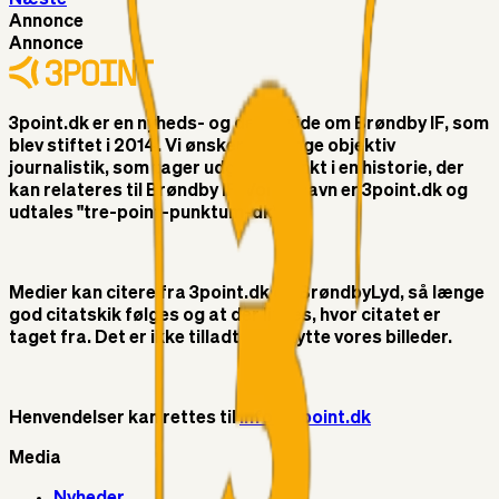
Annonce
Annonce
3point.dk er en nyheds- og debatside om Brøndby IF, som
blev stiftet i 2014. Vi ønsker at bringe objektiv
journalistik, som tager udgangspunkt i en historie, der
kan relateres til Brøndby IF. Vores navn er 3point.dk og
udtales "tre-point-punktum-dk"
Medier kan citere fra 3point.dk og BrøndbyLyd, så længe
god citatskik følges og at der linkes, hvor citatet er
taget fra. Det er ikke tilladt at benytte vores billeder.
Henvendelser kan rettes til
info@3point.dk
Media
Nyheder