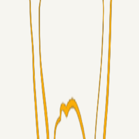
Alt det andet
3Point_Udviklere
22 timer siden
3Point hjemmeside opdateringer - August
Fans
Chrisdinho88
06. aug. 2026
Horsens - Brøndby billet
Alt det andet
Chrisdinho88
05. aug. 2026
Bange anelser
Superliga-truppen
GulBlaaPuls
05. aug. 2026
Kommer Jobbe hjem?
Masterclass
Sinbad
05. aug. 2026
Brøndby-TV og u-19
Alt det andet