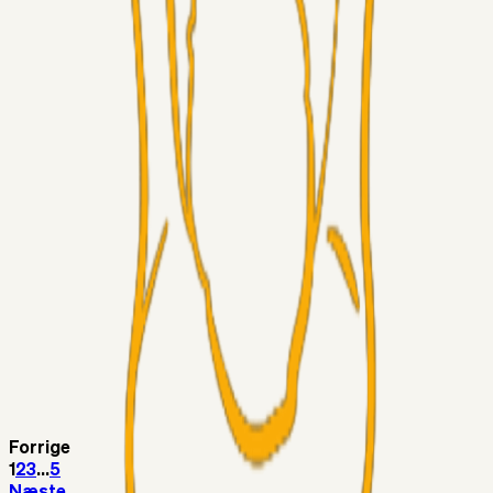
LJS
04. aug. 2026
5. Forudsigelser op til Horsens kampen.
Fans
RasmusStephansen
04. aug. 2026
Nørgaards Lever Hug, Skaktræk Mod En Utålmodig
Ejerkreds
Fans
RasmusStephansen
04. aug. 2026
Har GFH løsnet grebet...?
Superliga-truppen
Thomcat
04. aug. 2026
Medie: Tahirovic til Celtic for samlet 6 mio Euro
Superliga-truppen
Taktikeren
03. aug. 2026
Kunne Sami Jalal være den næste offensive brik? 🤔💛💙
Forrige
1
2
3
...
5
Næste