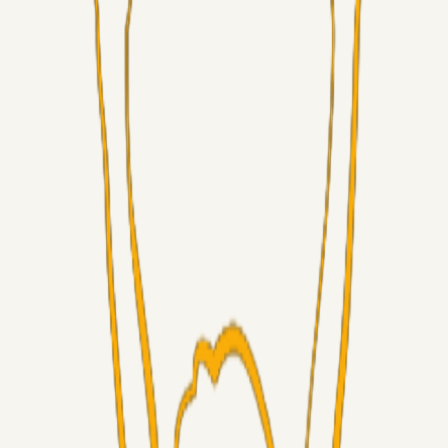
Superliga-truppen
GulBlaaPuls
05. aug. 2026
Kommer Jobbe hjem?
Masterclass
Sinbad
05. aug. 2026
Brøndby-TV og u-19
Alt det andet
LJS
04. aug. 2026
5. Forudsigelser op til Horsens kampen.
Fans
RasmusStephansen
04. aug. 2026
Nørgaards Lever Hug, Skaktræk Mod En Utålmodig
Ejerkreds
Fans
RasmusStephansen
04. aug. 2026
Har GFH løsnet grebet...?