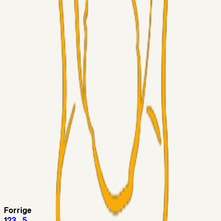
Superliga-truppen
Thomcat
04. aug. 2026
Medie: Tahirovic til Celtic for samlet 6 mio Euro
Superliga-truppen
Taktikeren
03. aug. 2026
Kunne Sami Jalal være den næste offensive brik? 🤔💛💙
Superliga-truppen
SKJ6986
03. aug. 2026
Lindstrøm
Superliga-truppen
RasmusStephansen
03. aug. 2026
Olti Hyseni, Bliver Brøndbys Største Salg
Nogensinde…..!!!
Fans
Stelil
02. aug. 2026
Sydsiden mid Viborg
Forrige
1
2
3
...
5