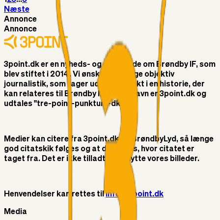
Næste
Annonce
Annonce
3point.dk er en nyheds- og debatside om Brøndby IF, som
blev stiftet i 2014. Vi ønsker at bringe objektiv
journalistik, som tager udgangspunkt i en historie, der
kan relateres til Brøndby IF. Vores navn er 3point.dk og
udtales "tre-point-punktum-dk"
Medier kan citere fra 3point.dk og BrøndbyLyd, så længe
god citatskik følges og at der linkes, hvor citatet er
taget fra. Det er ikke tilladt at benytte vores billeder.
Henvendelser kan rettes til
info@3point.dk
Media