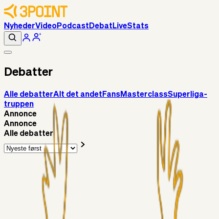
Nyheder
Video
Podcast
Debat
Live
Stats
Debatter
Alle debatter
Alt det andet
Fans
Masterclass
Superliga-
truppen
Annonce
Annonce
Alle debatter
Fans
Chrisdinho88
16 timer siden
Horsens - Brøndby billet
Alt det andet
Chrisdinho88
05. aug. 2026
Bange anelser