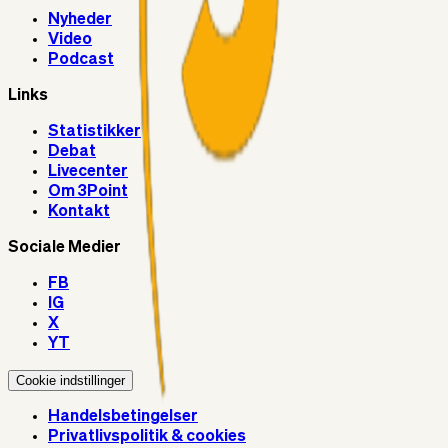
Nyheder
Video
Podcast
Links
Statistikker
Debat
Livecenter
Om 3Point
Kontakt
Sociale Medier
FB
IG
X
YT
Cookie indstillinger
Handelsbetingelser
Privatlivspolitik & cookies