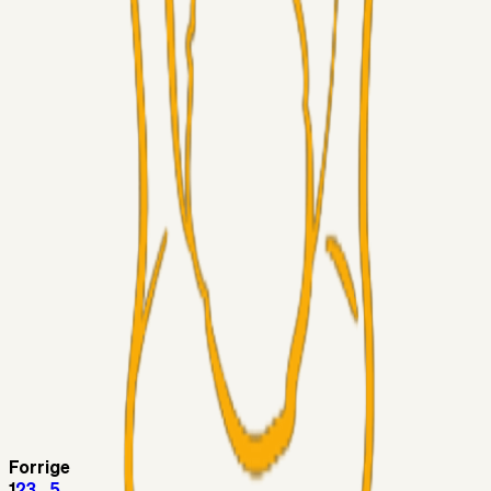
Superliga-truppen
Thomcat
04. aug. 2026
Medie: Tahirovic til Celtic for samlet 6 mio Euro
Superliga-truppen
Taktikeren
03. aug. 2026
Kunne Sami Jalal være den næste offensive brik? 🤔💛💙
Superliga-truppen
SKJ6986
03. aug. 2026
Lindstrøm
Superliga-truppen
RasmusStephansen
03. aug. 2026
Olti Hyseni, Bliver Brøndbys Største Salg
Nogensinde…..!!!
Fans
Stelil
02. aug. 2026
Sydsiden mid Viborg
Forrige
1
2
3
...
5