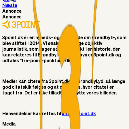
Næste
Annonce
Annonce
3point.dk er en nyheds- og debatside om Brøndby IF, som
blev stiftet i 2014. Vi ønsker at bringe objektiv
journalistik, som tager udgangspunkt i en historie, der
kan relateres til Brøndby IF. Vores navn er 3point.dk og
udtales "tre-point-punktum-dk"
Medier kan citere fra 3point.dk og BrøndbyLyd, så længe
god citatskik følges og at der linkes, hvor citatet er
taget fra. Det er ikke tilladt at benytte vores billeder.
Henvendelser kan rettes til
info@3point.dk
Media