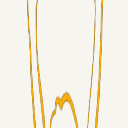
Superliga-truppen
GulBlaaPuls
21 timer siden
Kommer Jobbe hjem?
Masterclass
Sinbad
05. aug. 2026
Brøndby-TV og u-19
Alt det andet
LJS
04. aug. 2026
5. Forudsigelser op til Horsens kampen.
Fans
RasmusStephansen
04. aug. 2026
Nørgaards Lever Hug, Skaktræk Mod En Utålmodig
Ejerkreds
Fans
RasmusStephansen
04. aug. 2026
Har GFH løsnet grebet...?