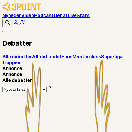
Nyheder
Video
Podcast
Debat
Live
Stats
Debatter
Alle debatter
Alt det andet
Fans
Masterclass
Superliga-
truppen
Annonce
Annonce
Alle debatter
Fans
Chrisdinho88
5 timer siden
Horsens - Brøndby billet
Alt det andet
Chrisdinho88
18 timer siden
Bange anelser