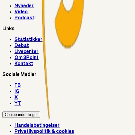
Nyheder
Video
Podcast
Links
Statistikker
Debat
Livecenter
Om 3Point
Kontakt
Sociale Medier
FB
IG
X
YT
Cookie indstillinger
Handelsbetingelser
Privatlivspolitik & cookies