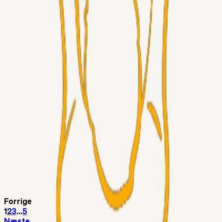
Chrisdinho88
05. aug. 2026
Bange anelser
Superliga-truppen
GulBlaaPuls
05. aug. 2026
Kommer Jobbe hjem?
Masterclass
Sinbad
05. aug. 2026
Brøndby-TV og u-19
Alt det andet
LJS
04. aug. 2026
5. Forudsigelser op til Horsens kampen.
Fans
RasmusStephansen
04. aug. 2026
Nørgaards Lever Hug, Skaktræk Mod En Utålmodig
Ejerkreds
Forrige
1
2
3
...
5
Næste