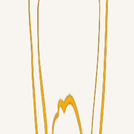
Superliga-truppen
Chrisdinho88
18 timer siden
Frederik Alves
Alt det andet
RasmusStephansen
08. aug. 2026
Brøndby´s Nye Hold – Oprustningen Er Markant……!
Superliga-truppen
Sorteslyngel
07. aug. 2026
Så gælder det Horsens
Alt det andet
3Point_Udviklere
07. aug. 2026
3Point hjemmeside opdateringer - August
Fans
Chrisdinho88
06. aug. 2026
Horsens - Brøndby billet
Alt det andet