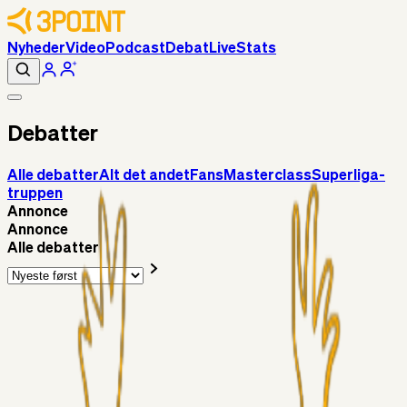
Nyheder
Video
Podcast
Debat
Live
Stats
Debatter
Alle debatter
Alt det andet
Fans
Masterclass
Superliga-
truppen
Annonce
Annonce
Alle debatter
Superliga-truppen
Gypsy
8 timer siden
Vallys
Alt det andet
roligrolig
9 timer siden
Livecenter kommentarspor?