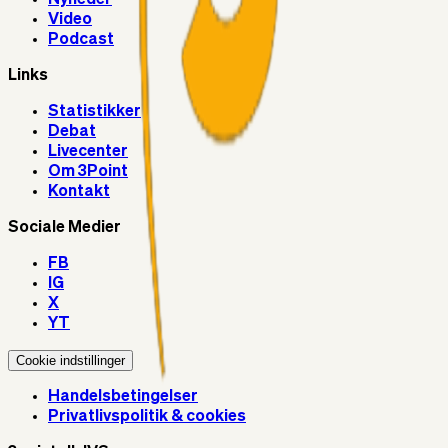
Video
Podcast
Links
Statistikker
Debat
Livecenter
Om 3Point
Kontakt
Sociale Medier
FB
IG
X
YT
Cookie indstillinger
Handelsbetingelser
Privatlivspolitik & cookies