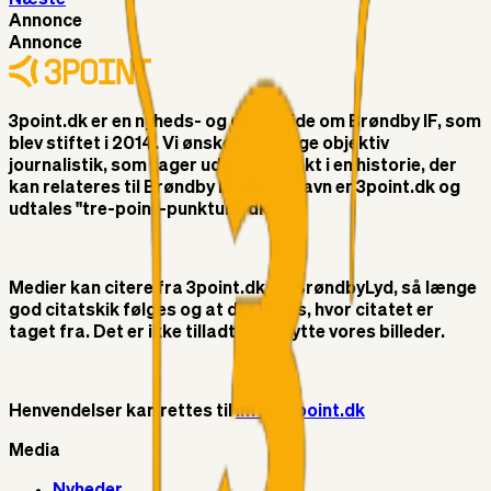
Annonce
Annonce
3point.dk er en nyheds- og debatside om Brøndby IF, som
blev stiftet i 2014. Vi ønsker at bringe objektiv
journalistik, som tager udgangspunkt i en historie, der
kan relateres til Brøndby IF. Vores navn er 3point.dk og
udtales "tre-point-punktum-dk"
Medier kan citere fra 3point.dk og BrøndbyLyd, så længe
god citatskik følges og at der linkes, hvor citatet er
taget fra. Det er ikke tilladt at benytte vores billeder.
Henvendelser kan rettes til
info@3point.dk
Media
Nyheder