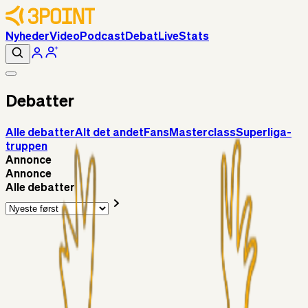
Nyheder
Video
Podcast
Debat
Live
Stats
Debatter
Alle debatter
Alt det andet
Fans
Masterclass
Superliga-
truppen
Annonce
Annonce
Alle debatter
Alt det andet
RasmusStephansen
5 timer siden
Brøndby´s Nye Hold – Oprustningen Er Markant……!
Superliga-truppen
Sorteslyngel
15 timer siden
Så gælder det Horsens