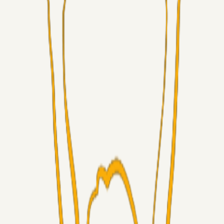
Alt det andet
3Point_Udviklere
23 timer siden
3Point hjemmeside opdateringer - August
Fans
Chrisdinho88
06. aug. 2026
Horsens - Brøndby billet
Alt det andet
Chrisdinho88
05. aug. 2026
Bange anelser
Superliga-truppen
GulBlaaPuls
05. aug. 2026
Kommer Jobbe hjem?
Masterclass
Sinbad
05. aug. 2026
Brøndby-TV og u-19
Alt det andet