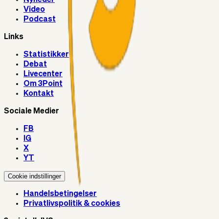
Video
Podcast
Links
Statistikker
Debat
Livecenter
Om 3Point
Kontakt
Sociale Medier
FB
IG
X
YT
Cookie indstillinger
Handelsbetingelser
Privatlivspolitik & cookies