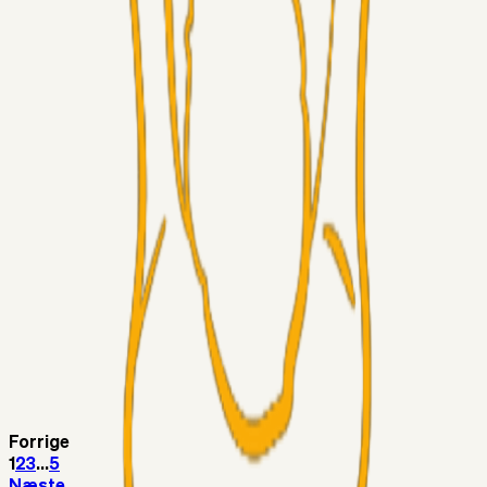
LJS
04. aug. 2026
5. Forudsigelser op til Horsens kampen.
Fans
RasmusStephansen
04. aug. 2026
Nørgaards Lever Hug, Skaktræk Mod En Utålmodig
Ejerkreds
Fans
RasmusStephansen
04. aug. 2026
Har GFH løsnet grebet...?
Superliga-truppen
Thomcat
04. aug. 2026
Medie: Tahirovic til Celtic for samlet 6 mio Euro
Superliga-truppen
Taktikeren
03. aug. 2026
Kunne Sami Jalal være den næste offensive brik? 🤔💛💙
Forrige
1
2
3
...
5
Næste