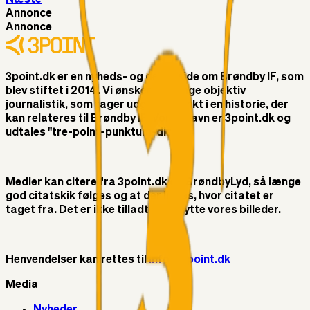
Annonce
Annonce
3point.dk er en nyheds- og debatside om Brøndby IF, som
blev stiftet i 2014. Vi ønsker at bringe objektiv
journalistik, som tager udgangspunkt i en historie, der
kan relateres til Brøndby IF. Vores navn er 3point.dk og
udtales "tre-point-punktum-dk"
Medier kan citere fra 3point.dk og BrøndbyLyd, så længe
god citatskik følges og at der linkes, hvor citatet er
taget fra. Det er ikke tilladt at benytte vores billeder.
Henvendelser kan rettes til
info@3point.dk
Media
Nyheder