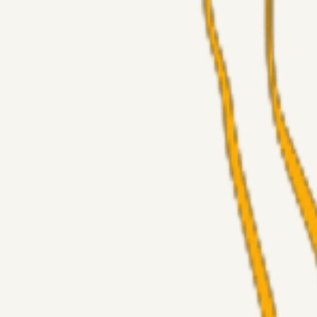
Superliga-truppen
GulBlaaPuls
05. aug. 2026
Kommer Jobbe hjem?
Masterclass
Sinbad
05. aug. 2026
Brøndby-TV og u-19
Alt det andet
LJS
04. aug. 2026
5. Forudsigelser op til Horsens kampen.
Fans
RasmusStephansen
04. aug. 2026
Nørgaards Lever Hug, Skaktræk Mod En Utålmodig Ejerk
Fans
RasmusStephansen
04. aug. 2026
Har GFH løsnet grebet...?
Superliga-truppen
Thomcat
04. aug. 2026