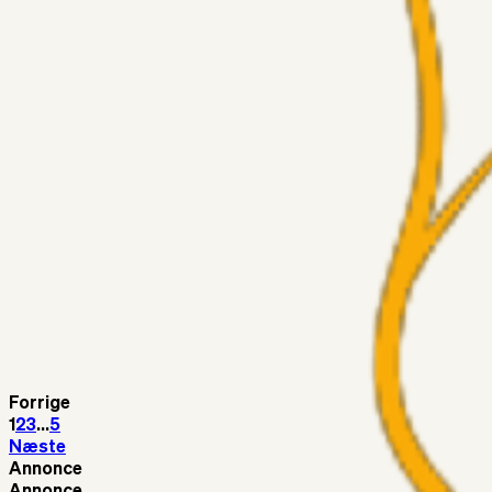
Medie: Tahirovic til Celtic for samlet 6 mio Euro
Superliga-truppen
Taktikeren
03. aug. 2026
Kunne Sami Jalal være den næste offensive brik? 🤔💛💙
Superliga-truppen
SKJ6986
03. aug. 2026
Lindstrøm
Superliga-truppen
RasmusStephansen
03. aug. 2026
Olti Hyseni, Bliver Brøndbys Største Salg Nogensinde…..!!!
Fans
Stelil
02. aug. 2026
Sydsiden mid Viborg
Forrige
1
2
3
...
5
Næste
Annonce
Annonce