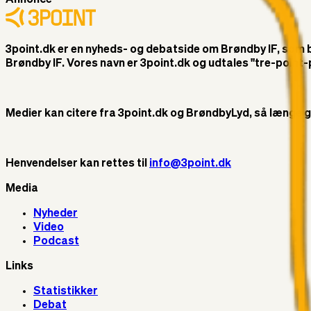
3point.dk er en nyheds- og debatside om Brøndby IF, som ble
Brøndby IF. Vores navn er 3point.dk og udtales "tre-poin
Medier kan citere fra 3point.dk og BrøndbyLyd, så længe god 
Henvendelser kan rettes til
info@3point.dk
Media
Nyheder
Video
Podcast
Links
Statistikker
Debat