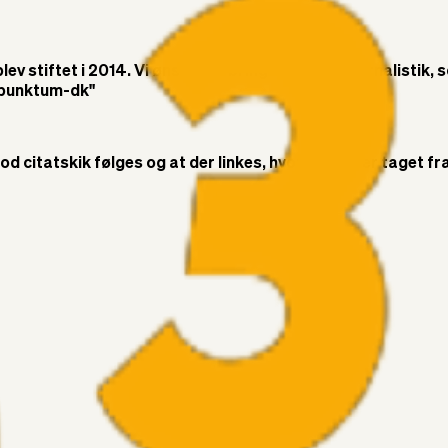
v stiftet i 2014. Vi ønsker at bringe objektiv journalistik, 
t-punktum-dk"
citatskik følges og at der linkes, hvor citatet er taget fra. 