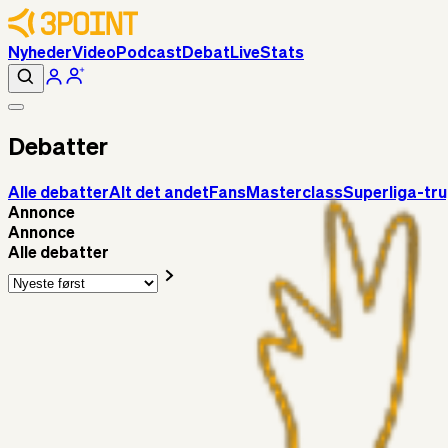
Nyheder
Video
Podcast
Debat
Live
Stats
Debatter
Alle debatter
Alt det andet
Fans
Masterclass
Superliga-tr
Annonce
Annonce
Alle debatter
Fans
Chrisdinho88
06. aug. 2026
Horsens - Brøndby billet
Alt det andet
Chrisdinho88
05. aug. 2026
Bange anelser